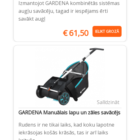
Izmantojot GARDENA kombinētās sistēmas
augļu savācēju, tagad ir iespējams ērti
savākt augļ
€
61,50
IELIKT GROZĀ
Salīdzināt
GARDENA Manuālais lapu un zāles savācējs
Rudens ir ne tikai laiks, kad koku lapotne
iekrāsojas košās krāsās, tas ir arī laiks