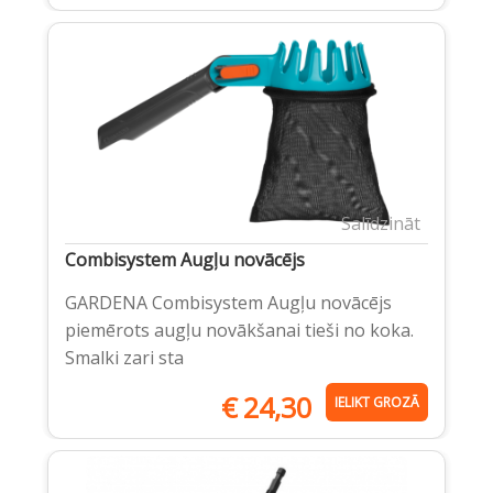
Salīdzināt
Combisystem Augļu novācējs
GARDENA Combisystem Augļu novācējs
piemērots augļu novākšanai tieši no koka.
Smalki zari sta
€
24,30
IELIKT GROZĀ