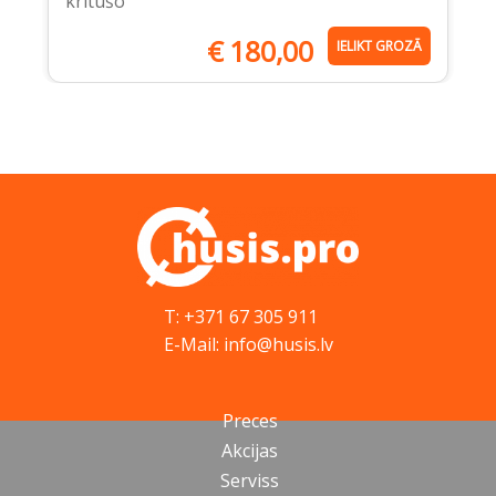
kritušo
€
180,00
IELIKT GROZĀ
T: +371 67 305 911
E-Mail: info@husis.lv
Preces
Akcijas
Serviss