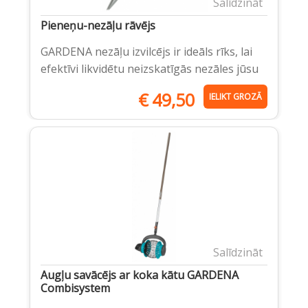
Salīdzināt
Pieneņu-nezāļu rāvējs
GARDENA nezāļu izvilcējs ir ideāls rīks, lai
efektīvi likvidētu neizskatīgās nezāles jūsu
€
49,50
IELIKT GROZĀ
Salīdzināt
Augļu savācējs ar koka kātu GARDENA
Combisystem