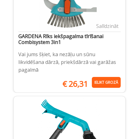
Salīdzināt
GARDENA Rīks iekšpagalma tīrīšanai
Combisystem 3in1
Vai jums šķiet, ka nezāļu un sūnu
likvidēšana dārzā, priekšdārzā vai garāžas
pagalmā
€
26,31
IELIKT GROZĀ