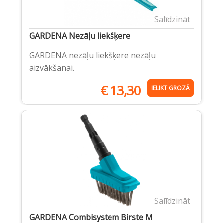
Salīdzināt
GARDENA Nezāļu liekšķere
GARDENA nezāļu liekšķere nezāļu
aizvākšanai.
€
13,30
IELIKT GROZĀ
Salīdzināt
GARDENA Combisystem Birste M