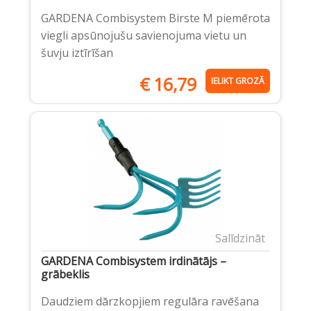
GARDENA Combisystem Birste M piemērota
viegli apsūnojušu savienojuma vietu un
šuvju iztīrīšan
€
16,79
IELIKT GROZĀ
Salīdzināt
GARDENA Combisystem irdinātājs –
grābeklis
Daudziem dārzkopjiem regulāra ravēšana