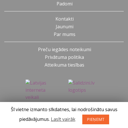
Padomi
Kontakti
Jaunumi
Par mums
Preču iegādes noteikumi
Privātuma politika
Atteikuma tiesības
Šī vietne izmanto sīkdatnes, lai nodrošinātu savus
SIA KONGS @ 2019
Izstrādātājs ces.lv
piedāvājumus.
Lasīt vairāk
PIEŅEMT