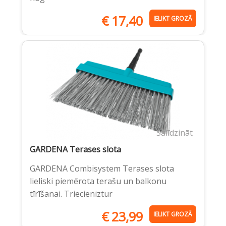
€
17,40
IELIKT GROZĀ
Salīdzināt
GARDENA Terases slota
GARDENA Combisystem Terases slota
lieliski piemērota terašu un balkonu
tīrīšanai. Triecieniztur
€
23,99
IELIKT GROZĀ