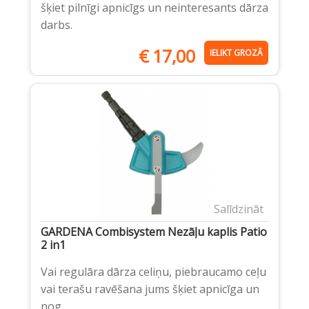
šķiet pilnīgi apnicīgs un neinteresants dārza
darbs.
€
17,00
IELIKT GROZĀ
Salīdzināt
GARDENA Combisystem Nezāļu kaplis Patio
2 in1
Vai regulāra dārza celiņu, piebraucamo ceļu
vai terašu ravēšana jums šķiet apnicīga un
nog