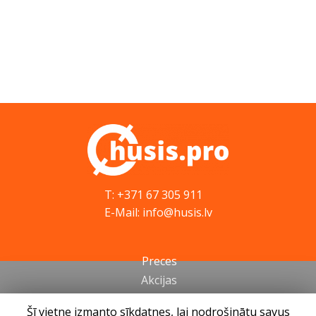
T: +371 67 305 911
E-Mail: info@husis.lv
Preces
Akcijas
Serviss
Šī vietne izmanto sīkdatnes, lai nodrošinātu savus