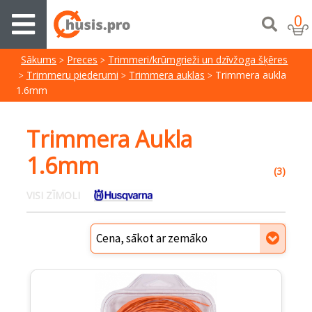
0
Sākums
Preces
Trimmeri/krūmgrieži un dzīvžoga šķēres
Trimmeru piederumi
Trimmera auklas
Trimmera aukla
1.6mm
Trimmera Aukla
1.6mm
(3)
VISI ZĪMOLI