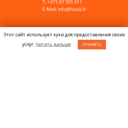
T: +371 67 305 911
E-Mail: info@husis.lv
Продукция
Этот сайт использует куки для предоставления своих
Акции
услуг.
Читать дальше
Cервис
ПРИНЯТЬ
Cовети
Kонтакты
Новости
О нас
Условия приобретения товаров
Конфиденциальность
Возврат товара