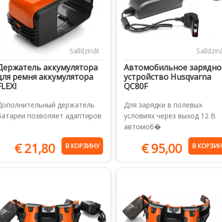
Salīdzināt
Salīdzin
Держатель аккумулятора
Автомобильное зарядно
для ремня аккумулятора
устройство Husqvarna
FLEXI
QC80F
Дополнительный держатель
Для зарядки в полевых
батареи позволяет адаптиров
условиях через выход 12 В
автомоб�
€
21,80
€
95,00
В КОРЗИНУ
В КОРЗИ