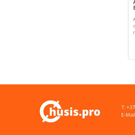
T: +3
E-Mail