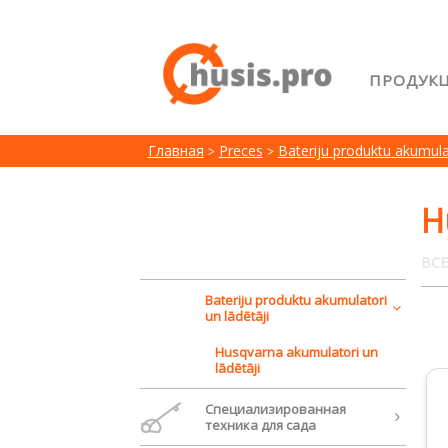
ПРОДУК
Главна
Главная
Preces
Bateriju produktu akumulat
Возвра
Лояльн
H
Сравне
ВСЕ
Bateriju produktu akumulatori
un lādētāji
Husqvarna akumulatori un
lādētāji
Cпециализированная
техника для сада