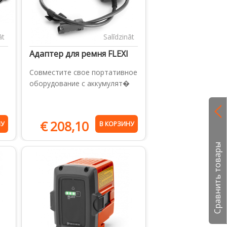
āt
Salīdzināt
Адаптер для ремня FLEXI
Совместите свое портативное
оборудование с аккумулят�
€
208,10
НУ
В КОРЗИНУ
Сравнить товары