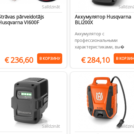
Salīdzināt
Salīdzin
Strāvas pārveidotājs
Аккумулятор Husqvarna
Husqvarna VI600F
BLi200X
Аккумулятор с
профессиональными
характеристиками, вы�
€
236,60
€
284,10
В КОРЗИНУ
В КОРЗИ
Salīdzināt
Salīdzin