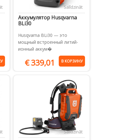
āt
Salīdzināt
Аккумулятор Husqvarna
BLi30
Husqvarna BLi30 — это
мощный встроенный литий-
ионный аккум�
€
339,01
НУ
В КОРЗИНУ
āt
Salīdzināt