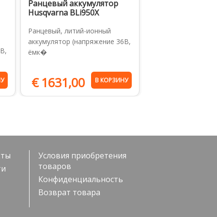
Ранцевый аккумулятор
Husqvarna BLi950X
Ранцевый, литий-ионный
аккумулятор (напряжение 36В,
В,
ёмк�
€
1631,00
НУ
В КОРЗИНУ
кты
Условия приобретения
товаров
ти
Конфиденциальность
Возврат товара