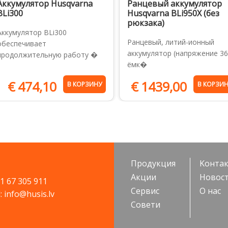
Аккумулятор Husqvarna
Ранцевый аккумулятор
BLi300
Husqvarna BLi950X (без
рюкзака)
Аккумулятор BLi300
Ранцевый, литий-ионный
обеспечивает
аккумулятор (напряжение 36
продолжительную работу �
ёмк�
€
474,10
€
1439,00
В КОРЗИНУ
В КОРЗИ
Продукция
Kонта
Акции
Новос
71 67 305 911
Cервис
О нас
: info@husis.lv
Cовети