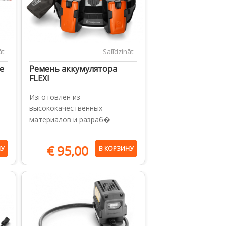
āt
Salīdzināt
е
Ремень аккумулятора
FLEXI
Изготовлен из
высококачественных
материалов и разраб�
€
95,00
НУ
В КОРЗИНУ