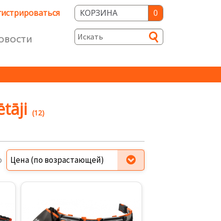
гистрироваться
КОРЗИНА
0
ОВОСТИ
и
ость
tāji
(12)
о