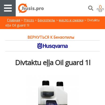
0
Главная
Preces
Бензопилы
масло и cмазки
Divtaktu
eļļa Oil guard 1l
ВЕРНУТЬСЯ К Бензопилы
Divtaktu eļļa Oil guard 1l