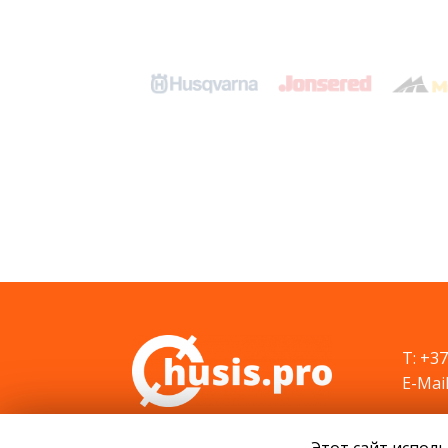
T: +3
E-Mail