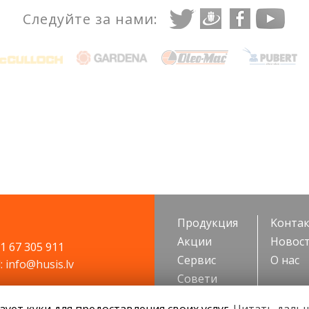
Следуйте за нами:
Продукция
Kонта
Акции
Новос
71 67 305 911
Cервис
О нас
: info@husis.lv
Cовети