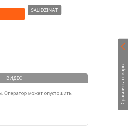
SALĪDZINĀT
stums. Lai
Salokāms tīrītājs ērtākai uzglabāšanai.
etot tikai
emei.
Сравнить товары
ВИДЕО
ты. Оператор может опустошить