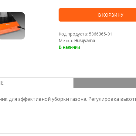
В КОРЗИНУ
Vienkārši regulējams slotas tīrīšanas aug
noregulētu augstumu, nepieciešams pārvi
slotu. Nemainīgs savācēja attālums līdz z
Код продукта:
5866365-01
Метка:
Husqvarna
В наличии
ИЕ
ик для эффективной уборки газона. Регулировка высо