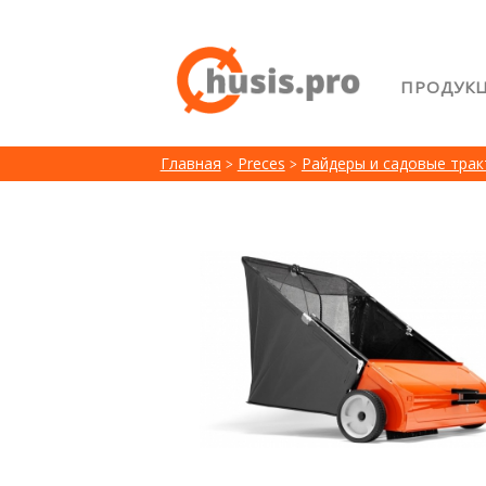
ПРОДУК
Главна
Главная
Preces
Райдеры и садовые тра
Возвра
Лояльн
Сравне