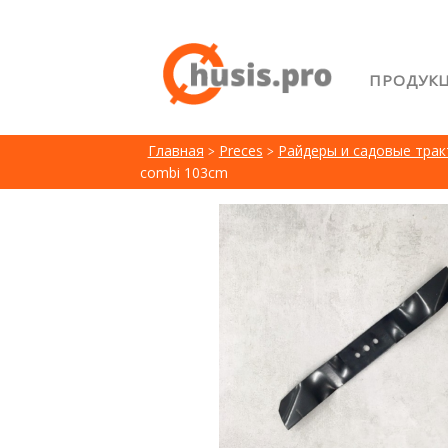
ПРОДУК
Главна
Главная
Preces
Райдеры и садовые тра
Возвра
combi 103cm
Лояльн
Сравне