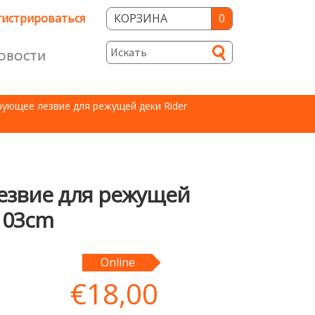
гистрироваться
КОРЗИНА
0
ОВОСТИ
и
ующее лезвие для режущей деки Rider
ость
звие для режущей
 103cm
Online
€
18,00