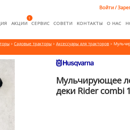
Войти / Заре
1
ЦИЯ
АКЦИИ
CЕРВИС
CОВЕТИ
KОНТАКТЫ
О НАС
Н
я
Cервис
Kонтакты
Lojalitātes e-pasts RU
Акци
кторы
Садовые тракторы
Аксессуары для тракторов
Мульчир
т товара
Конфиденциальность
Корзина
Лояльн
ость
Мой аккаунт
О нас
Оплата
Продукция
ние товаров
Условия приобретения товаров
Мульчирующее ле
деки Rider combi