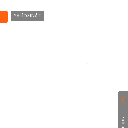
SALĪDZINĀT