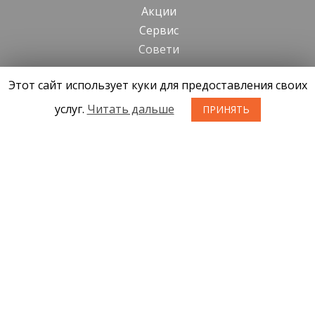
Акции
Cервис
Cовети
Этот сайт использует куки для предоставления своих
Kонтакты
Новости
услуг.
Читать дальше
ПРИНЯТЬ
О нас
Условия приобретения товаров
Конфиденциальность
Возврат товара
SIA KONGS @ 2019