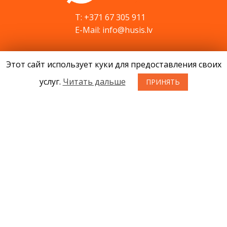
T: +371 67 305 911
E-Mail: info@husis.lv
Этот сайт использует куки для предоставления своих
Продукция
Акции
услуг.
Читать дальше
ПРИНЯТЬ
Cервис
Cовети
Kонтакты
Новости
О нас
Условия приобретения товаров
Конфиденциальность
Возврат товара