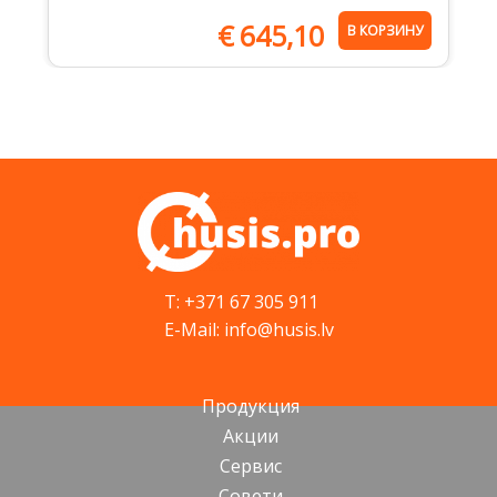
€
645,10
В КОРЗИНУ
T: +371 67 305 911
E-Mail: info@husis.lv
Продукция
Акции
Cервис
Cовети