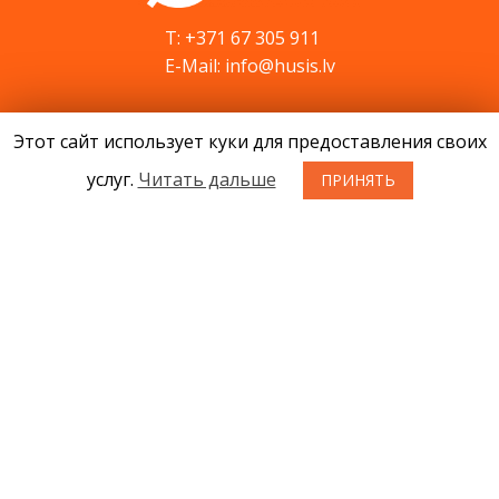
T: +371 67 305 911
E-Mail: info@husis.lv
Этот сайт использует куки для предоставления своих
Продукция
Акции
услуг.
Читать дальше
ПРИНЯТЬ
Cервис
Cовети
Kонтакты
Новости
О нас
Условия приобретения товаров
Конфиденциальность
Возврат товара