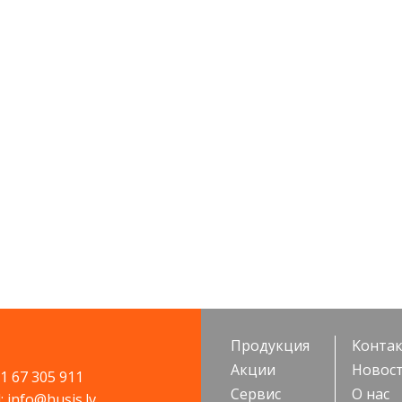
Продукция
Kонта
Акции
Новос
71 67 305 911
Cервис
О нас
: info@husis.lv