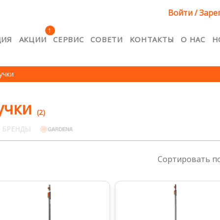
Войти / Заре
1
ЦИЯ
АКЦИИ
CЕРВИС
CОВЕТИ
KОНТАКТЫ
О НАС
Н
я
Cервис
Kонтакты
Lojalitātes e-pasts RU
Акци
учки
т товара
Конфиденциальность
Корзина
Лояльн
ость
Мой аккаунт
О нас
Оплата
Продукция
учки
(2)
ние товаров
Условия приобретения товаров
 БРЕНДЫ
Сортировать п