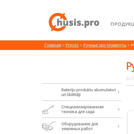
ПРОДУК
Главна
Главная
Preces
Ручные инструменты
Р
Возвра
Лояльн
Р
Сравне
ВСЕ
Bateriju produktu akumulatori
un lādētāji
Cпециализированная
техника для сада
Oборудование для
земляных работ