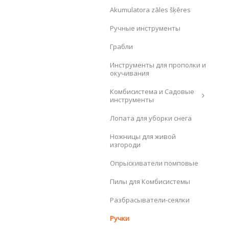
Akumulatora zāles šķēres
Pучные инструменты
Грабли
Инструменты для прополки и
окучивания
Комбисистема и Садовые
инструменты
Лопата для уборки снега
Ножницы для живой
изгороди
Опрыскиватели помповые
Пилы для Комбисистемы
Разбрасыватели-сеялки
Ручки