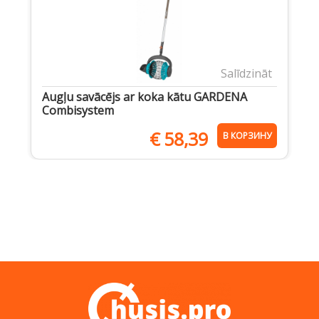
Salīdzināt
Augļu savācējs ar koka kātu GARDENA
Combisystem
€
58,39
В КОРЗИНУ