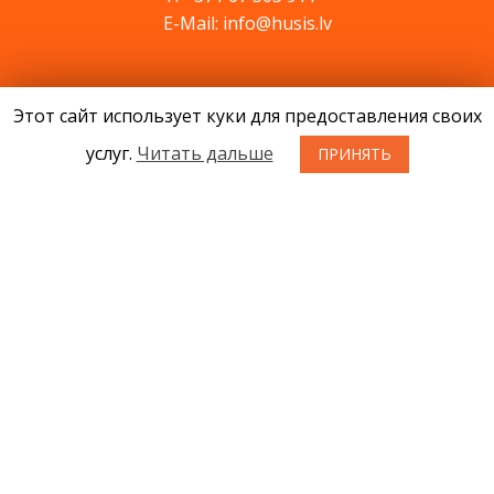
E-Mail: info@husis.lv
Продукция
Этот сайт использует куки для предоставления своих
Акции
услуг.
Читать дальше
ПРИНЯТЬ
Cервис
Cовети
Kонтакты
Новости
О нас
Условия приобретения товаров
Конфиденциальность
Возврат товара