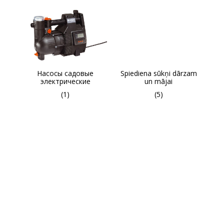
Насосы садовые
Spiediena sūkņi dārzam
электрические
un mājai
(1)
(5)