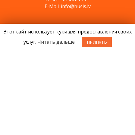
E-Mail: info@husis.lv
Продукция
Этот сайт использует куки для предоставления своих
Акции
услуг.
Читать дальше
ПРИНЯТЬ
Cервис
Cовети
Kонтакты
Новости
О нас
Условия приобретения товаров
Конфиденциальность
Возврат товара