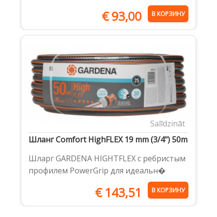
€
93,00
В КОРЗИНУ
Salīdzināt
Шланг Comfort HighFLEX 19 mm (3/4") 50m
Шларг GARDENA HIGHTFLEX с ребристым
профилем PowerGrip для идеальн�
€
143,51
В КОРЗИНУ