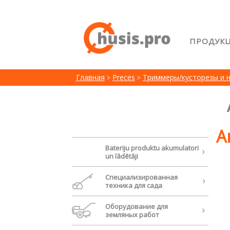
ПРОДУК
Главна
Главная
Preces
Триммеры/кусторезы и 
Возвра
Лояльн
Сравне
А
Bateriju produktu akumulatori
un lādētāji
Cпециализированная
техника для сада
Oборудование для
земляных работ