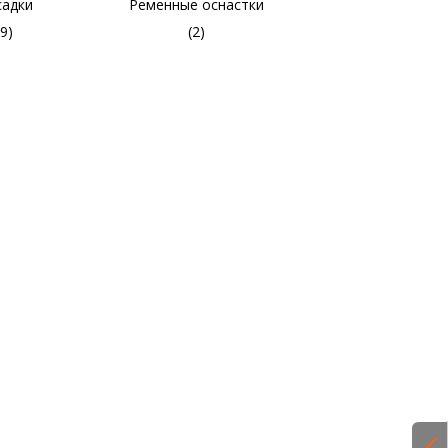
садки
Ременные оснастки
(9)
(2)