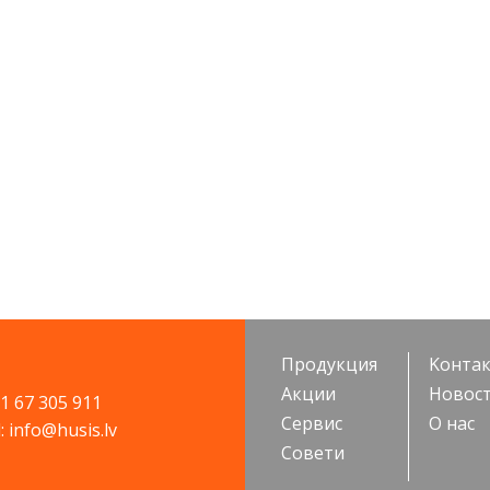
Продукция
Kонта
Акции
Новос
71 67 305 911
Cервис
О нас
: info@husis.lv
Cовети