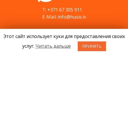
T: +371 67 305 911
E-Mail: info@husis.lv
Этот сайт использует куки для предоставления своих
Продукция
Акции
услуг.
Читать дальше
ПРИНЯТЬ
Cервис
Cовети
Kонтакты
Новости
О нас
Условия приобретения товаров
Конфиденциальность
Возврат товара