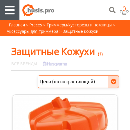
0
Главная
Preces
Триммеры/кусторезы и ножницы
Аксессуары для триммера
Защитные кожухи
Защитные Кожухи
(1)
ВСЕ БРЕНДЫ