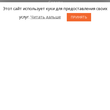
Cовети
Этот сайт использует куки для предоставления своих
Kонтакты
услуг.
Читать дальше
ПРИНЯТЬ
Новости
О нас
Условия приобретения товаров
Конфиденциальность
Возврат товара
SIA KONGS @ 2019
Разработчик ces.lv