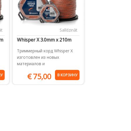
āt
Salīdzināt
6m
Whisper X 3.0mm x 210m
Триммерный корд Whisper X
изготовлен из новых
материалов и
€
75,00
НУ
В КОРЗИНУ