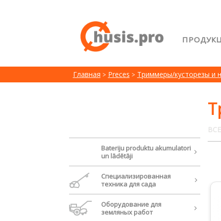
ПРОДУК
Главна
Главная
Preces
Триммеры/кусторезы и 
Возвра
Лояльн
Т
Сравне
ВСЕ
Bateriju produktu akumulatori
un lādētāji
Cпециализированная
техника для сада
Oборудование для
земляных работ