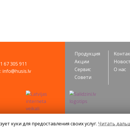
Продукция
Kонта
Акции
Новос
71 67 305 911
Cервис
О нас
: info@husis.lv
Cовети
SIA KONGS @ 2019
Разработчик ces.lv
зует куки для предоставления своих услуг.
Читать даль