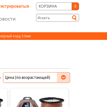
гистрироваться
КОРЗИНА
0
ОВОСТИ
и
мерный корд 3.0мм
ость
о