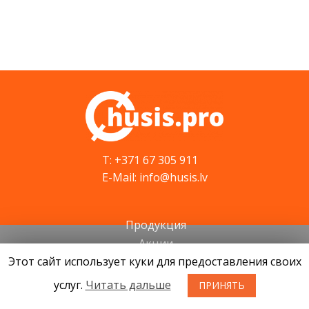
T: +371 67 305 911
E-Mail: info@husis.lv
Продукция
Акции
Этот сайт использует куки для предоставления своих
Cервис
Cовети
услуг.
Читать дальше
ПРИНЯТЬ