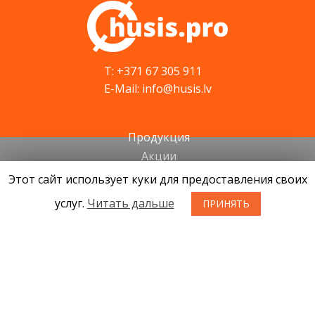
T: +371 67 305 911
E-Mail: info@husis.lv
Продукция
Акции
Cервис
Этот сайт использует куки для предоставления своих
Cовети
услуг.
Читать дальше
ПРИНЯТЬ
Kонтакты
Новости
О нас
Условия приобретения товаров