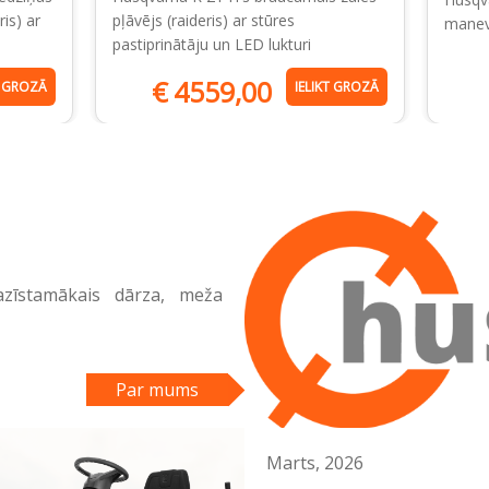
is) ar
pļāvējs (raideris) ar stūres
manevr
pastiprinātāju un LED lukturi
€
4559,00
T GROZĀ
IELIKT GROZĀ
azīstamākais dārza, meža
Par mums
Marts, 2026