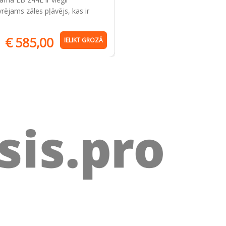
ar dinamisku akumulatora 
ējams zāles pļāvējs, kas ir
un iebūvētu venti
€
585,00
€
95,00
IELIKT GROZĀ
IE