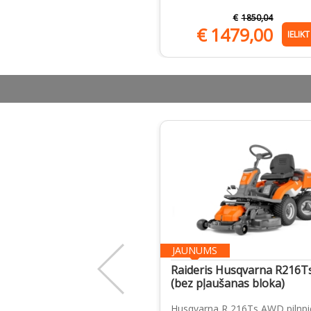
€
1850,04
€
1479,00
IELIK
JAUNUMS
Raideris Husqvarna R216
(bez pļaušanas bloka)
Husqvarna R 216Ts AWD pilnpi