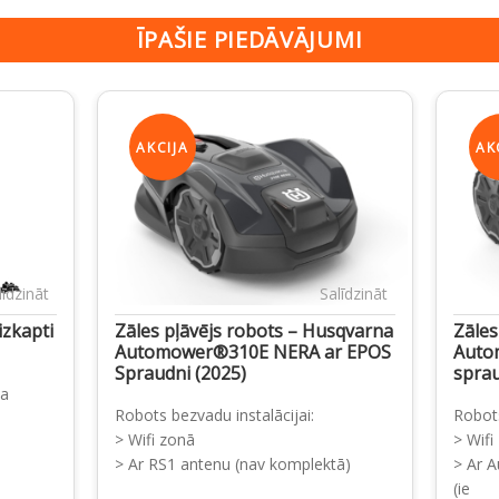
ĪPAŠIE PIEDĀVĀJUMI
AKCIJA
AK
līdzināt
Salīdzināt
izkapti
Zāles pļāvējs robots – Husqvarna
Zāles
Automower®310E NERA ar EPOS
Auto
Spraudni (2025)
spra
ta
Robots bezvadu instalācijai:
Robots
> Wifi zonā
> Wifi
> Ar RS1 antenu (nav komplektā)
> Ar 
(ie