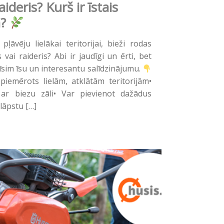
ideris? Kurš ir īstais
?
āvēju lielākai teritorijai, bieži rodas
vai raideris? Abi ir jaudīgi un ērti, bet
tīsim īsu un interesantu salīdzinājumu.
piemērots lielām, atklātām teritorijām•
 ar biezu zāli• Var pievienot dažādus
lāpstu […]