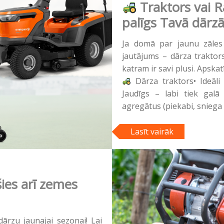
Traktors vai Ra
palīgs Tavā dārzā
Ja domā par jaunu zāles pļ
jautājums – dārza traktors 
katram ir savi plusi. Apska
Dārza traktors• Ideāli 
Jaudīgs – labi tiek galā
agregātus (piekabi, sniega 
Lasīt vairāk
šies arī zemes
dārzu jaunajai sezonai! Lai