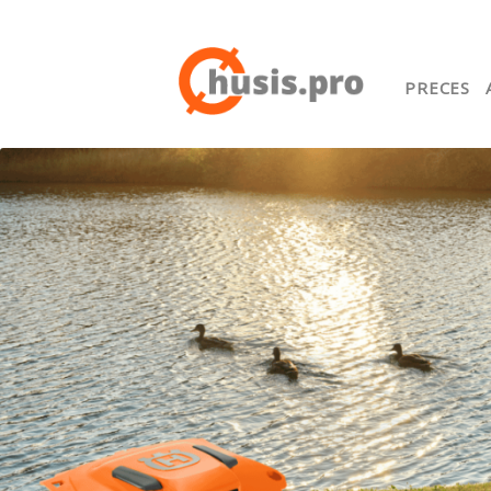
PRECES
Sākuml
Google
Lojalit
Preču i
Serviss