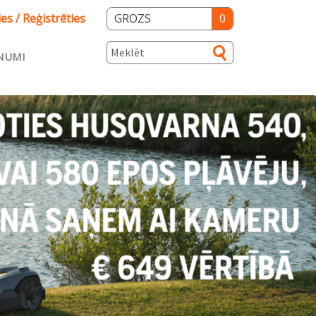
ies / Reģistrēties
GROZS
0
NUMI
s
ka
Salidzini.lv