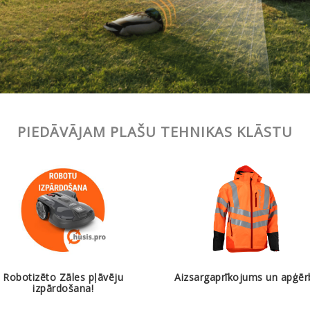
PIEDĀVĀJAM PLAŠU TEHNIKAS KLĀSTU
Robotizēto Zāles pļāvēju
Aizsargaprīkojums un apģēr
izpārdošana!