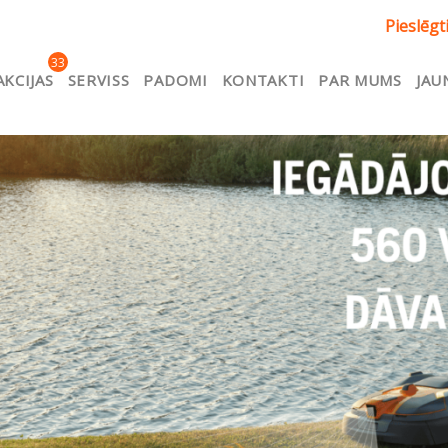
Pieslēgt
33
AKCIJAS
SERVISS
PADOMI
KONTAKTI
PAR MUMS
JAU
apa
Akcijas
Apmaksa
Apmaksa
Atteikuma tiesība
 Ads Feed
import
Kontakti
Kurpirkt.lv
Lojalitāte
ātes e-pasts LV
Mans konts
Par mums
Preces
egādes noteikumi
Preču salīdzināšana
Privātuma politi