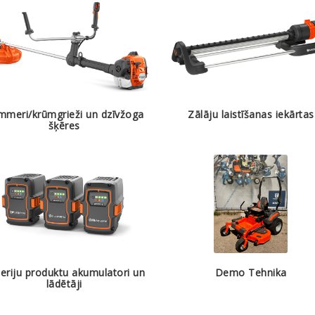
mmeri/krūmgrieži un dzīvžoga
Zālāju laistīšanas iekārtas
šķēres
eriju produktu akumulatori un
Demo Tehnika
lādētāji