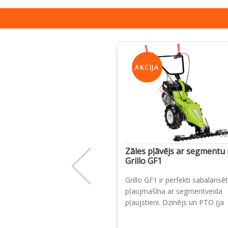
AKCIJA
Sa
Zāles pļāvējs ar segmentu 
Grillo GF1
Grillo GF1 ir perfekti sabalansē
pļaujmašīna ar segmentveida
pļaujstieni. Dzinējs un PTO (ja