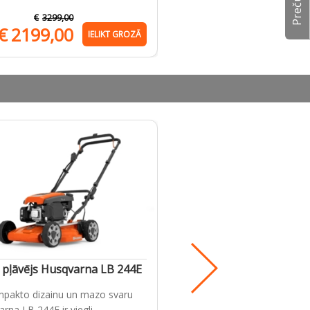
€
3299,00
€
5499,00
€
2199,00
€
4599,00
IELIKT GROZĀ
IE
 pļāvējs Husqvarna LB 244E
Akumulatora lādētājs H
40-C250
mpakto dizainu un mazo svaru
Husqvarna 40-C250 ir efektīv
rna LB 244E ir viegli