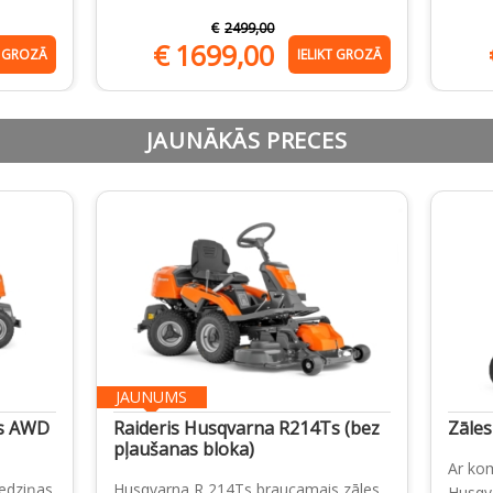
€
2499,00
€
1699,00
T GROZĀ
IELIKT GROZĀ
JAUNĀKĀS PRECES
JAUNUMS
Ts AWD
Raideris Husqvarna R214Ts (bez
Zāles
pļaušanas bloka)
Ar ko
edziņas
Husqvarna R 214Ts braucamais zāles
Husqva