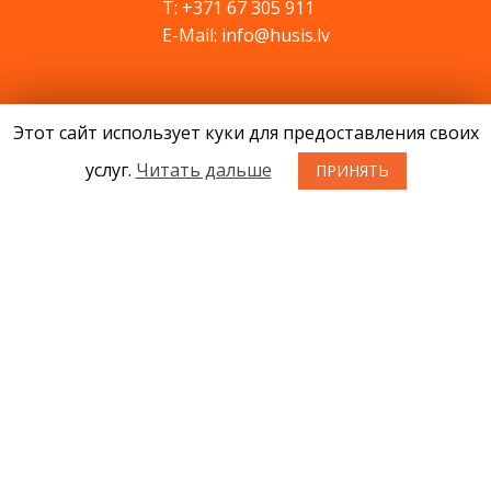
T: +371 67 305 911
E-Mail: info@husis.lv
Продукция
Этот сайт использует куки для предоставления своих
Акции
услуг.
Читать дальше
Cервис
ПРИНЯТЬ
Cовети
Kонтакты
Новости
О нас
Условия приобретения товаров
Конфиденциальность
Возврат товара