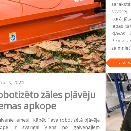
sarakstā
savācēji 
kurā jās
lapas ta
kļavas 
Pirmais 
saimniec
Lasīt v
obris, 2024
obotizēto zāles pļāvēju
iemas apkope
alvenie iemesli, kāpēc Tava robotizētā pļāvēja
ope ir svarīga! Viens no galvenajiem