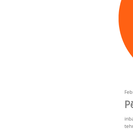
Feb
P
inb
teh