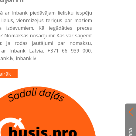
ā ar Inbank piedāvājam lielisku iespēju
 lielus, vienreizējus tēriņus par maziem
a izdevumiem. Kā iegādāties preces
? Nomaksas nosacījumi: Kas var saņemt
: Ja rodas jautājumi par nomaksu,
s ar Inbank Latvia, +371 66 939 000,
nk.lv, inbank.lv
airāk