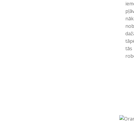
iem
pļ
nāk
nob
daž
tāpē
tās
rob