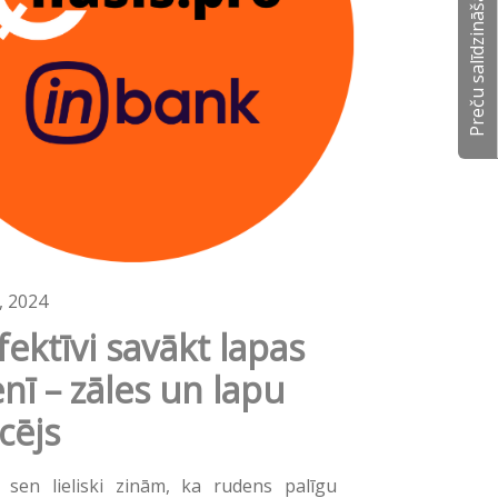
Preču salīdzināšana
, 2024
fektīvi savākt lapas
nī – zāles un lapu
cējs
 sen lieliski zinām, ka rudens palīgu