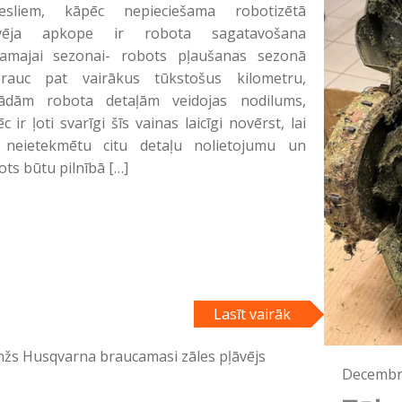
esliem, kāpēc nepieciešama robotizētā
āvēja apkope ir robota sagatavošana
amajai sezonai- robots pļaušanas sezonā
rauc pat vairākus tūkstošus kilometru,
ādām robota detaļām veidojas nodilums,
c ir ļoti svarīgi šīs vainas laicīgi novērst, lai
 neietekmētu citu detaļu nolietojumu un
ots būtu pilnībā […]
Lasīt vairāk
Decembri