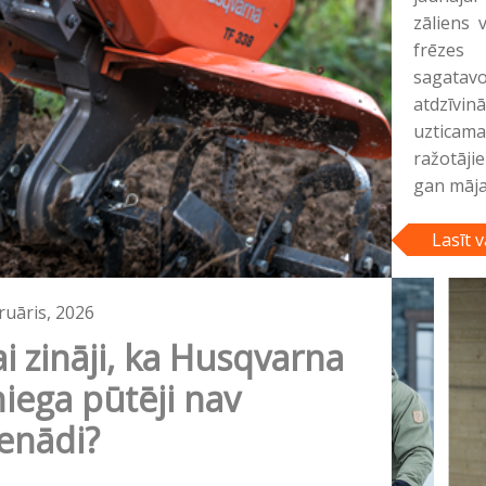
zāliens 
frēzes
sagatavo
atdzīvi
uzticama
ražotāji
gan māja
Lasīt v
ruāris, 2026
i zināji, ka Husqvarna
niega pūtēji nav
ienādi?