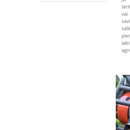
teri
vai 
sav
sal
pie
labi
agr