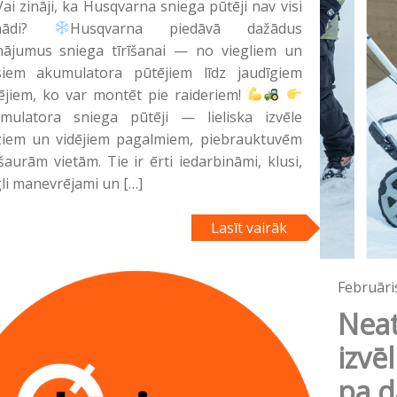
ai zināji, ka Husqvarna sniega pūtēji nav visi
enādi?
Husqvarna piedāvā dažādus
inājumus sniega tīrīšanai — no viegliem un
siem akumulatora pūtējiem līdz jaudīgiem
ējiem, ko var montēt pie raideriem!
mulatora sniega pūtēji — lieliska izvēle
iem un vidējiem pagalmiem, piebrauktuvēm
šaurām vietām. Tie ir ērti iedarbināmi, klusi,
gli manevrējami un […]
Lasīt vairāk
Februāri
Neat
izvē
pa d