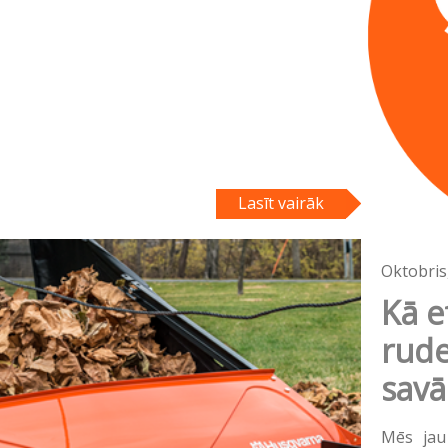
Lasīt vairāk
Oktobris
Kā e
rude
savā
Mēs jau