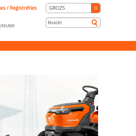
ies / Reģistrēties
GROZS
0
UNUMI
s
ka
Salidzini.lv