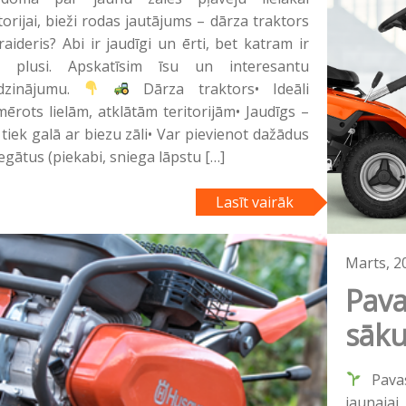
torijai, bieži rodas jautājums – dārza traktors
raideris? Abi ir jaudīgi un ērti, bet katram ir
i plusi. Apskatīsim īsu un interesantu
īdzinājumu.
Dārza traktors• Ideāli
mērots lielām, atklātām teritorijām• Jaudīgs –
 tiek galā ar biezu zāli• Var pievienot dažādus
egātus (piekabi, sniega lāpstu […]
Lasīt vairāk
Marts, 2
Pava
sāku
Pavas
jaunaja