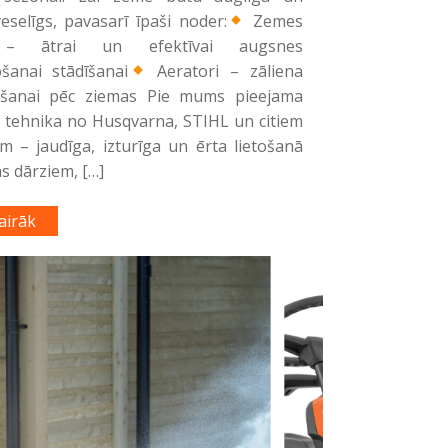
veselīgs, pavasarī īpaši noder:
Zemes
 – ātrai un efektīvai augsnes
šanai stādīšanai
Aeratori – zāliena
nāšanai pēc ziemas Pie mums pieejama
 tehnika no Husqvarna, STIHL un citiem
em – jaudīga, izturīga un ērta lietošanā
s dārziem, […]
airāk