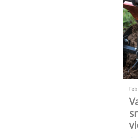
Feb
Va
s
v