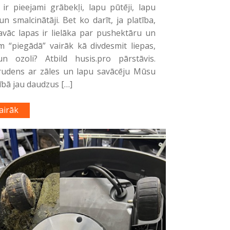
 ir pieejami grābekļi, lapu pūtēji, lapu
un smalcinātāji. Bet ko darīt, ja platība,
avāc lapas ir lielāka par pushektāru un
m “piegādā” vairāk kā divdesmit liepas,
un ozoli? Atbild husis.pro pārstāvis.
rudens ar zāles un lapu savācēju Mūsu
ībā jau daudzus […]
airāk