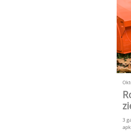
Okt
R
z
3 g
apk