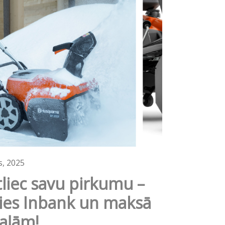
s, 2025
liec savu pirkumu –
lies Inbank un maksā
aļām!