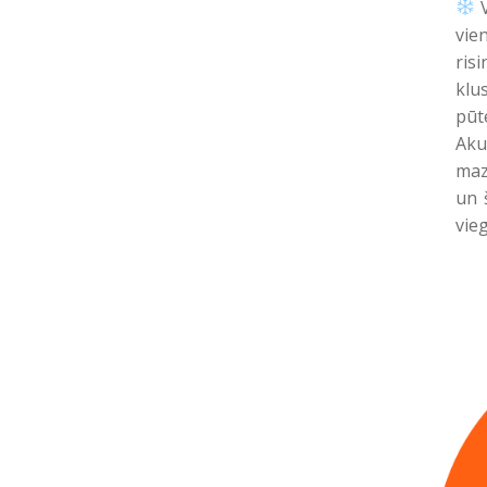
V
vi
ris
klu
pūt
Aku
maz
un 
vie