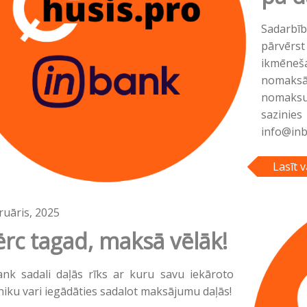
Sadarbīb
pārvērst
ikmēneš
nomaksā
nomaksu
sazinie
info@inba
Lasīt v
ruāris, 2025
ērc tagad, maksā vēlāk!
ank sadali daļās rīks ar kuru savu iekāroto
niku vari iegādāties sadalot maksājumu daļās!