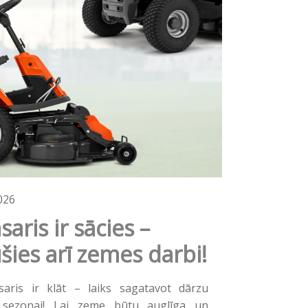
026
saris ir sācies –
šies arī zemes darbi!
aris ir klāt – laiks sagatavot dārzu
i sezonai! Lai zeme būtu auglīga un