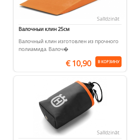
Salīdzināt
Валочныи клин 25cм
Валочный клин изготовлен из прочного
полиамида. Валоч�
€
10,90
В КОРЗИНУ
Salīdzināt