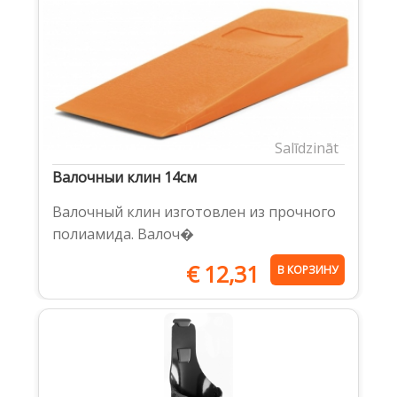
Salīdzināt
Валочныи клин 14cм
Валочный клин изготовлен из прочного
полиамида. Валоч�
€
12,31
В КОРЗИНУ