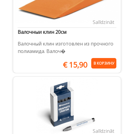
Salīdzināt
Валочныи клин 20cм
Валочный клин изготовлен из прочного
полиамида. Валоч�
€
15,90
В КОРЗИНУ
Salīdzināt