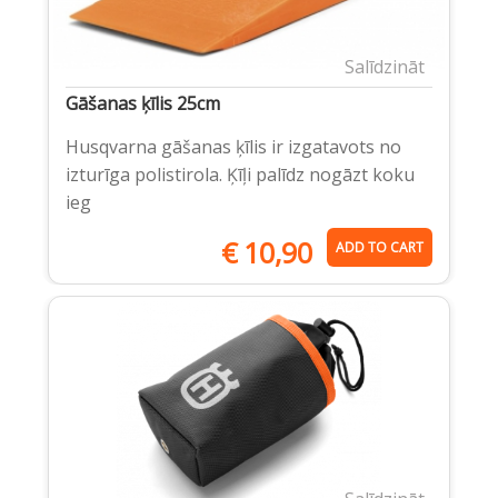
Salīdzināt
Gāšanas ķīlis 25cm
Husqvarna gāšanas ķīlis ir izgatavots no
izturīga polistirola. Ķīļi palīdz nogāzt koku
ieg
€
10,90
ADD TO CART