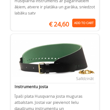
Husqvarna instruments ar pagarinātiem
āķiem, atvere ir platāka un garāka, sniedzot
labāku satv
€
24,60
ADD TO CART
Salīdzināt
Instrumentu josta
Īpaši plata Husqvarna josta muguras
atbalstam. Jostai var pievienot lielu
daudzumu instrumentu un