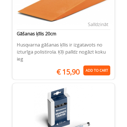
Salīdzināt
Gāšanas ķīlis 20cm
Husqvarna gāšanas ķīlis ir izgatavots no
izturīga polistirola. Ķīļi palīdz nogāzt koku
ieg
€
15,90
ADD TO CART