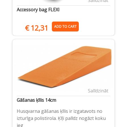
Salīdzināt
Accessory bag FLEXI
€
12,31
ADD TO CART
Salīdzināt
Gāšanas ķīlis 14cm
Husqvarna gāšanas ķīlis ir izgatavots no
izturīga polistirola. Ķīļi palīdz nogāzt koku
ieg