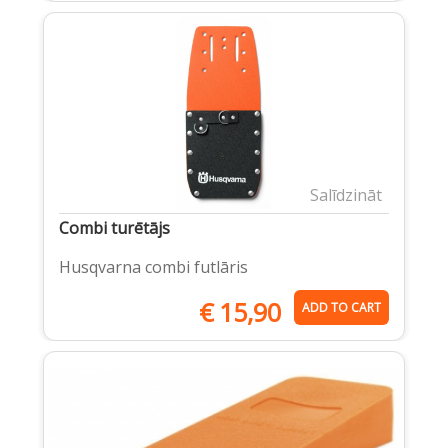
Salīdzināt
Combi turētājs
Husqvarna combi futlāris
€
15,90
ADD TO CART