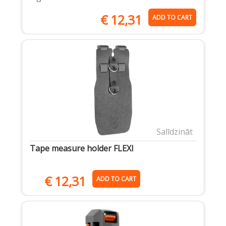
€
12,31
ADD TO CART
Salīdzināt
Tape measure holder FLEXI
€
12,31
ADD TO CART