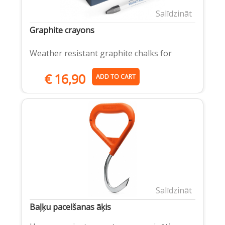
Salīdzināt
Graphite crayons
Weather resistant graphite chalks for
€
16,90
ADD TO CART
Salīdzināt
Baļķu pacelšanas āķis