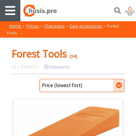
0
Home
Preces
Chainsaws
Saw accessories
Forest
tools
Forest Tools
(34)
ALL BRANDS