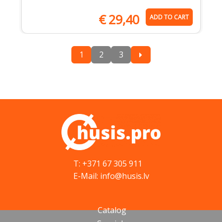
€
29,40
ADD TO CART
1
2
3
T: +371 67 305 911
E-Mail: info@husis.lv
Catalog