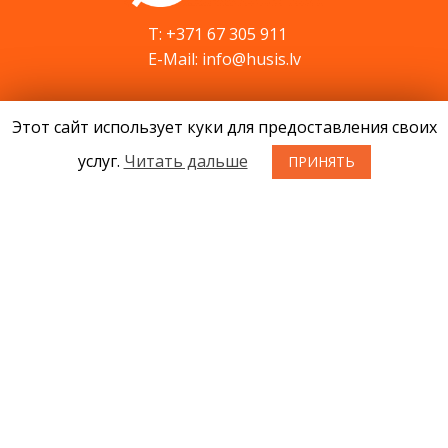
T: +371 67 305 911
E-Mail: info@husis.lv
Этот сайт использует куки для предоставления своих
Продукция
Акции
услуг.
Читать дальше
ПРИНЯТЬ
Cервис
Cовети
Kонтакты
Новости
О нас
Условия приобретения товаров
Конфиденциальность
Возврат товара