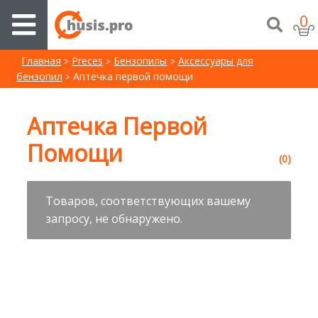
0
Главная
Preces
Бензопилы
Аксессуары для
бензопил
Aптечка первой помощи
Aптечка Первой
Помощи
(0)
Товаров, соответствующих вашему
запросу, не обнаружено.