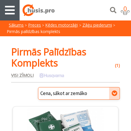
0
Sākums
Preces
Ķēdes motorzāģi
Zāģu piederumi
Pirmās palīdzības komplekts
Pirmās Palīdzības
Komplekts
(1)
VISI ZĪMOLI