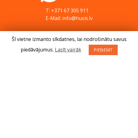
T: +371 67 305 911
E-Mail: info@husis.lv
Šī vietne izmanto sīkdatnes, lai nodrošinātu savus
Preces
Akcijas
piedāvājumus.
Lasīt vairāk
PIEŅEMT
Serviss
Padomi
Kontakti
Jaunumi
Par mums
Preču iegādes noteikumi
Privātuma politika
Atteikuma tiesības