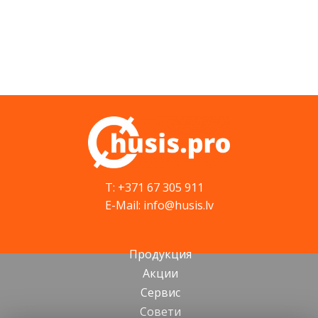
T: +371 67 305 911
E-Mail: info@husis.lv
Продукция
Акции
Cервис
Cовети