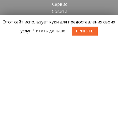
Cервис
Cовети
Этот сайт использует куки для предоставления своих
Kонтакты
услуг.
Читать дальше
ПРИНЯТЬ
Новости
О нас
Условия приобретения товаров
Конфиденциальность
Возврат товара
SIA KONGS @ 2019
Разработчик ces.lv