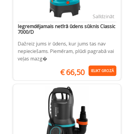
Salīdzināt
Iegremdējamais netīrā ūdens sūknis Classic
7000/D
Dažreiz jums ir ūdens, kur jums tas nav
nepieciešams. Piemēram, plūdi pagrabā vai
veļas mazg�
€
66,50
IELIKT GROZĀ