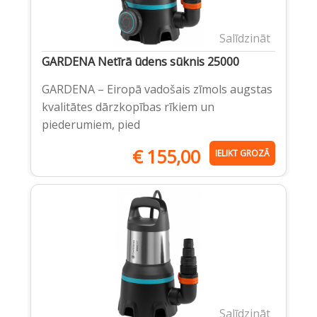
Salīdzināt
GARDENA Netīrā ūdens sūknis 25000
GARDENA – Eiropā vadošais zīmols augstas
kvalitātes dārzkopības rīkiem un
piederumiem, pied
€
155,00
IELIKT GROZĀ
Salīdzināt