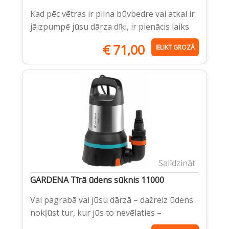
Kad pēc vētras ir pilna būvbedre vai atkal ir
jāizpumpē jūsu dārza dīķi, ir pienācis laiks
€
71,00
IELIKT GROZĀ
Salīdzināt
GARDENA Tīrā ūdens sūknis 11000
Vai pagrabā vai jūsu dārzā – dažreiz ūdens
nokļūst tur, kur jūs to nevēlaties –