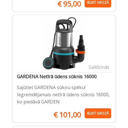
€
95,00
IELIKT GROZĀ
Salīdzināt
GARDENA Netīrā ūdens sūknis 16000
Sajūtiet GARDENA sūkņu spēku!
Iegremdējamais netīrā ūdens sūknis 16000,
ko piedāvā GARDEN
€
101,00
IELIKT GROZĀ