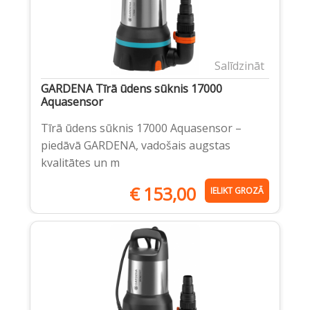
Salīdzināt
GARDENA Tīrā ūdens sūknis 17000
Aquasensor
Tīrā ūdens sūknis 17000 Aquasensor –
piedāvā GARDENA, vadošais augstas
kvalitātes un m
€
153,00
IELIKT GROZĀ