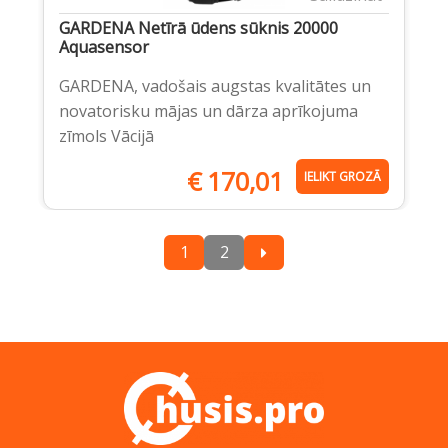
GARDENA Netīrā ūdens sūknis 20000
Aquasensor
GARDENA, vadošais augstas kvalitātes un
novatorisku mājas un dārza aprīkojuma
zīmols Vācijā
€
170,01
IELIKT GROZĀ
1
2