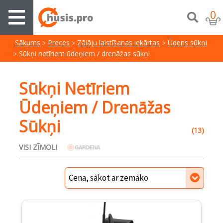
0
Sākums
Preces
Zālāju laistīšanas iekārtas
Ūdens sūkņi
Sūkņi netīriem ūdeņiem / drenāžas sūkņi
Sūkņi Netīriem
Ūdeņiem / Drenāžas
Sūkņi
(13)
VISI ZĪMOLI