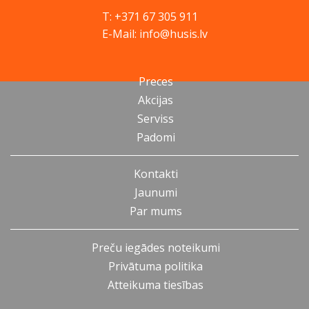
T: +371 67 305 911
E-Mail: info@husis.lv
Preces
Akcijas
Serviss
Padomi
Kontakti
Jaunumi
Par mums
Preču iegādes noteikumi
Privātuma politika
Atteikuma tiesības