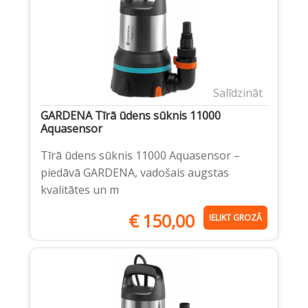
Salīdzināt
GARDENA Tīrā ūdens sūknis 11000
Aquasensor
Tīrā ūdens sūknis 11000 Aquasensor –
piedāvā GARDENA, vadošais augstas
kvalitātes un m
€
150,00
IELIKT GROZĀ