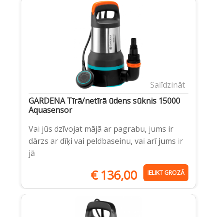
Salīdzināt
GARDENA Tīrā/netīrā ūdens sūknis 15000
Aquasensor
Vai jūs dzīvojat mājā ar pagrabu, jums ir
dārzs ar dīķi vai peldbaseinu, vai arī jums ir
jā
€
136,00
IELIKT GROZĀ