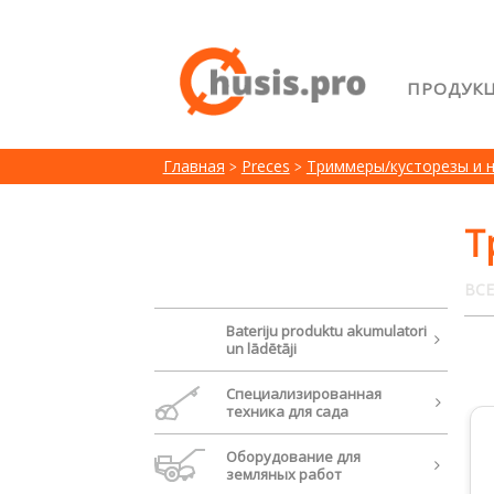
ПРОДУК
Главна
Главная
Preces
Триммеры/кусторезы и 
Возвра
Лояльн
Т
Сравне
ВСЕ
Bateriju produktu akumulatori
un lādētāji
Cпециализированная
техника для сада
Oборудование для
земляных работ