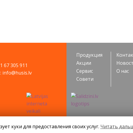
Продукция
Kонта
Акции
Новос
71 67 305 911
Cервис
О нас
: info@husis.lv
Cовети
SIA KONGS @ 2019
Разработчик ces.lv
зует куки для предоставления своих услуг.
Читать даль