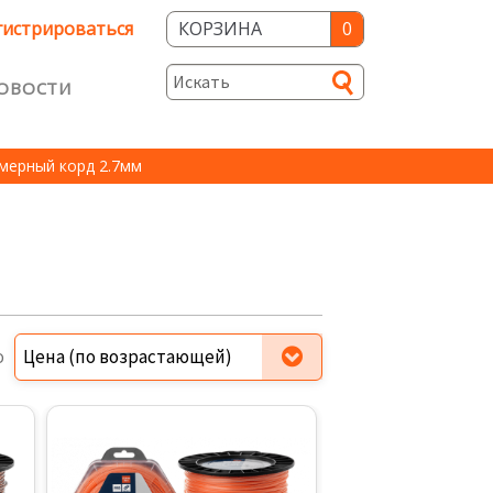
гистрироваться
КОРЗИНА
0
ОВОСТИ
и
мерный корд 2.7мм
ость
о