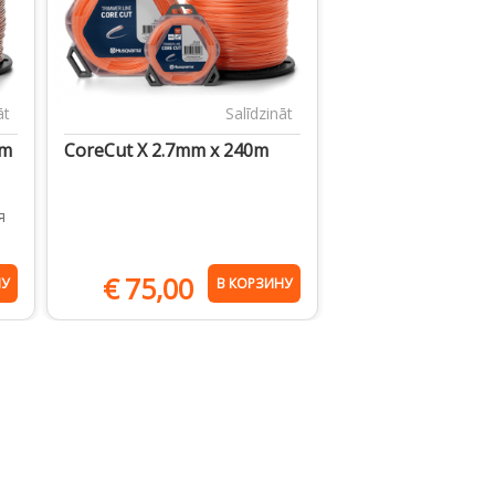
āt
Salīdzināt
0m
CoreCut X 2.7mm x 240m
я
€
75,00
НУ
В КОРЗИНУ