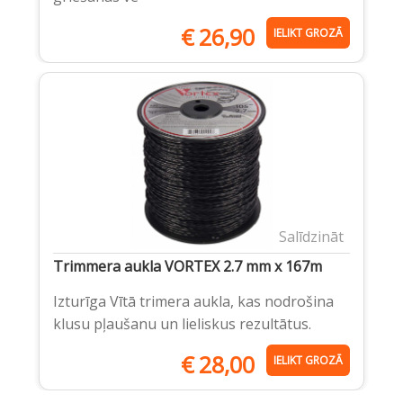
€
26,90
IELIKT GROZĀ
Salīdzināt
Trimmera aukla VORTEX 2.7 mm x 167m
Izturīga Vītā trimera aukla, kas nodrošina
klusu pļaušanu un lieliskus rezultātus.
€
28,00
IELIKT GROZĀ