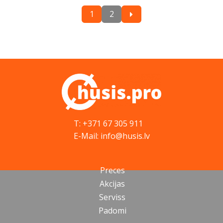
1
2
T: +371 67 305 911
E-Mail: info@husis.lv
Preces
Akcijas
Serviss
Padomi