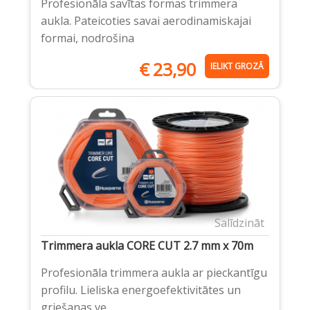
Profesionāla savītas formas trimmera
aukla. Pateicoties savai aerodinamiskajai
formai, nodrošina
€
23,90
IELIKT GROZĀ
Salīdzināt
Trimmera aukla CORE CUT 2.7 mm x 70m
Profesionāla trimmera aukla ar pieckantīgu
profilu. Lieliska energoefektivitātes un
griešanas ve