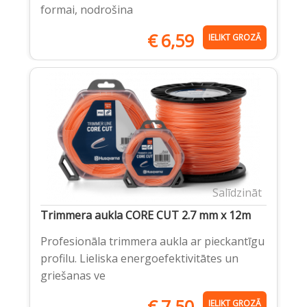
formai, nodrošina
€
6,59
IELIKT GROZĀ
Salīdzināt
Trimmera aukla CORE CUT 2.7 mm x 12m
Profesionāla trimmera aukla ar pieckantīgu
profilu. Lieliska energoefektivitātes un
griešanas ve
€
7,50
IELIKT GROZĀ