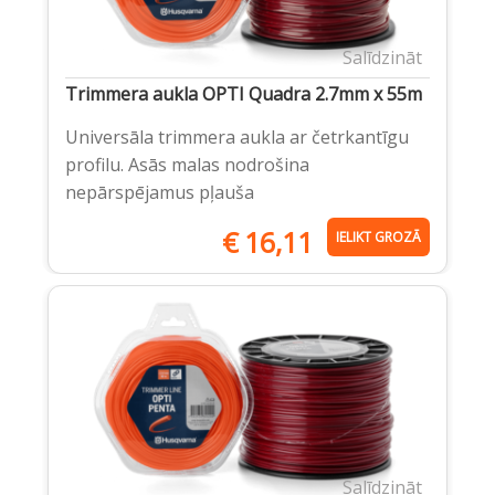
Salīdzināt
Trimmera aukla OPTI Quadra 2.7mm x 55m
Universāla trimmera aukla ar četrkantīgu
profilu. Asās malas nodrošina
nepārspējamus pļauša
€
16,11
IELIKT GROZĀ
Salīdzināt