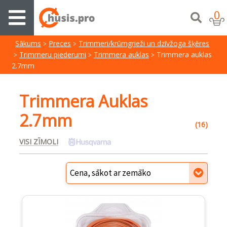
0
Sākums
Preces
Trimmeri/krūmgrieži un dzīvžoga šķēres
Trimmeru piederumi
Trimmera auklas
Trimmera auklas
2.7mm
Trimmera Auklas
2.7mm
(16)
VISI ZĪMOLI