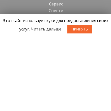
Cервис
Cовети
Этот сайт использует куки для предоставления своих
Kонтакты
услуг.
Читать дальше
ПРИНЯТЬ
Новости
О нас
Условия приобретения товаров
Конфиденциальность
Возврат товара
SIA KONGS @ 2019
Разработчик ces.lv