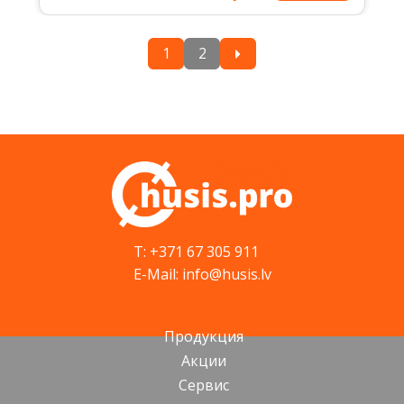
1
2
T: +371 67 305 911
E-Mail: info@husis.lv
Продукция
Акции
Cервис