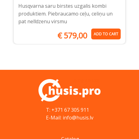
Husqvarna saru birstes uzgalis kombi
produktiem. Piebraucamo ceļu, celiņu un
pat nelīdzenu virsmu
€
579,00
ADD TO CART
T: +371 67 305 911
E-Mail: info@husis.lv