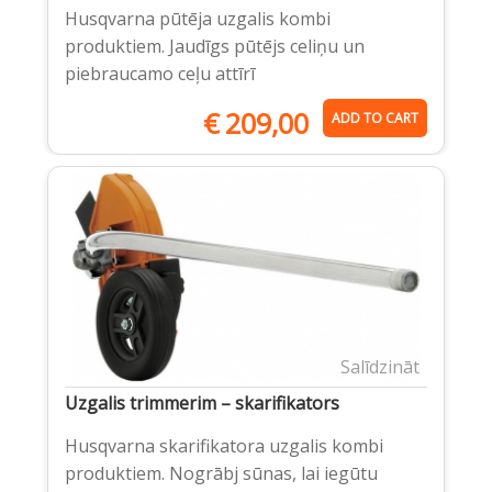
Husqvarna pūtēja uzgalis kombi
produktiem. Jaudīgs pūtējs celiņu un
piebraucamo ceļu attīrī
€
209,00
ADD TO CART
Salīdzināt
Uzgalis trimmerim – skarifikators
Husqvarna skarifikatora uzgalis kombi
produktiem. Nogrābj sūnas, lai iegūtu