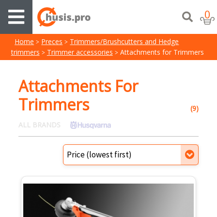
0
Home
Preces
Trimmers/Brushcutters and Hedge
trimmers
Trimmer accessories
Attachments for Trimmers
Attachments For
Trimmers
(9)
ALL BRANDS