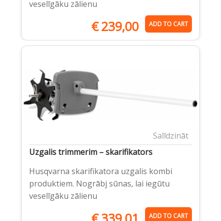
veselīgāku zālienu
€
239,00
ADD TO CART
Salīdzināt
Uzgalis trimmerim – skarifikators
Husqvarna skarifikatora uzgalis kombi
produktiem. Nogrābj sūnas, lai iegūtu
veselīgāku zālienu
€
339,01
ADD TO CART