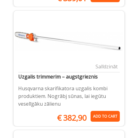
Salīdzināt
Uzgalis trimmerim – augstgrieznis
Husqvarna skarifikatora uzgalis kombi
produktiem. Nogrābj sūnas, lai iegūtu
veselīgāku zālienu
€
382,90
ADD TO CART