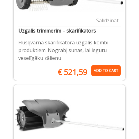
Salīdzināt
Uzgalis trimmerim – skarifikators
Husqvarna skarifikatora uzgalis kombi
produktiem. Nogrābj sūnas, lai iegūtu
veselīgāku zālienu
€
521,59
ADD TO CART