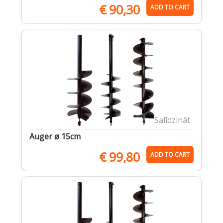
€
90,30
ADD TO CART
Salīdzināt
Auger ø 15cm
€
99,80
ADD TO CART