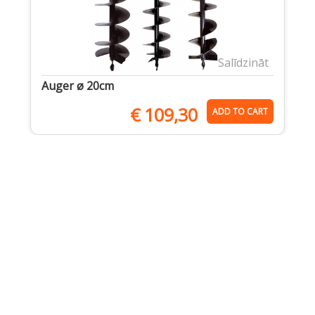
Salīdzināt
Auger ø 20cm
€
109,30
ADD TO CART