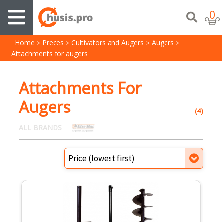
0
Home
Preces
Cultivators and Augers
Augers
Attachments for augers
Attachments For
Augers
(4)
ALL BRANDS