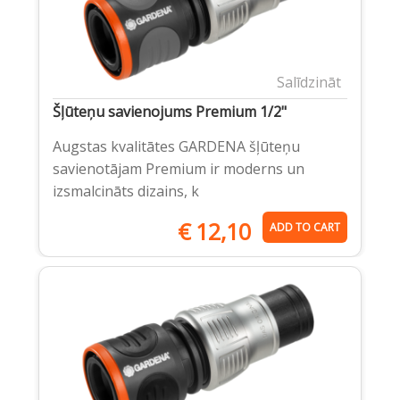
Salīdzināt
Šļūteņu savienojums Premium 1/2"
Augstas kvalitātes GARDENA šļūteņu
savienotājam Premium ir moderns un
izsmalcināts dizains, k
€
12,10
ADD TO CART