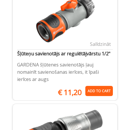
Salīdzināt
Šļūteņu savienotājs ar regulētājvārstu 1/2"
GARDENA šļūtenes savienotājs ļauj
nomainīt savienošanas ierīces, it īpaši
ierīces ar augs
€
11,20
ADD TO CART