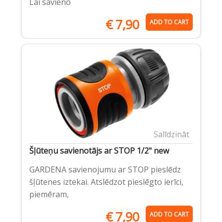
Lai savieno
€
7,90
ADD TO CART
Salīdzināt
Šļūteņu savienotājs ar STOP 1/2" new
GARDENA savienojumu ar STOP pieslēdz
šļūtenes iztekai. Atslēdzot pieslēgto ierīci,
piemēram,
€
7,90
ADD TO CART