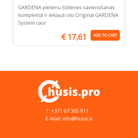
GARDENA pielienu šļūtenes savienošanas
komplektā ir iekļauti visi Original GARDENA
System caur
€
17,61
ADD TO CART
T: +371 67 305 911
E-Mail: info@husis.lv