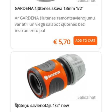
Salīdzināt
GARDENA šļūtenes skava 13mm 1/2"
Ar GARDENA šļūtenes remontsavienojumu
var ātri un viegli salabot šļūtenes bez
instrumentu pal
€
5,70
ADD TO CART
Salīdzināt
Šļūteņu savienotājs 1/2" new