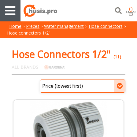
0
Home
Preces
Water management
Hose connectors
Hose connectors 1/2"
Hose Connectors 1/2"
(11)
ALL BRANDS