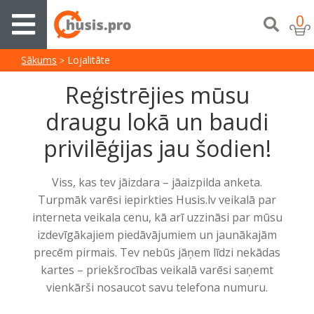
0
Sākums
Lojalitāte
Reģistrējies mūsu
draugu lokā un baudi
privilēģijas jau šodien!
Viss, kas tev jāizdara – jāaizpilda anketa.
Turpmāk varēsi iepirkties Husis.lv veikalā par
interneta veikala cenu, kā arī uzzināsi par mūsu
izdevīgākajiem piedāvājumiem un jaunākajām
precēm pirmais. Tev nebūs jāņem līdzi nekādas
kartes – priekšrocības veikalā varēsi saņemt
vienkārši nosaucot savu telefona numuru.