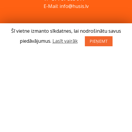
E-Mail: info@husis.lv
Preces
Šī vietne izmanto sīkdatnes, lai nodrošinātu savus
Akcijas
piedāvājumus.
Lasīt vairāk
PIEŅEMT
Serviss
Padomi
Kontakti
Jaunumi
Par mums
Preču iegādes noteikumi
Privātuma politika
Atteikuma tiesības