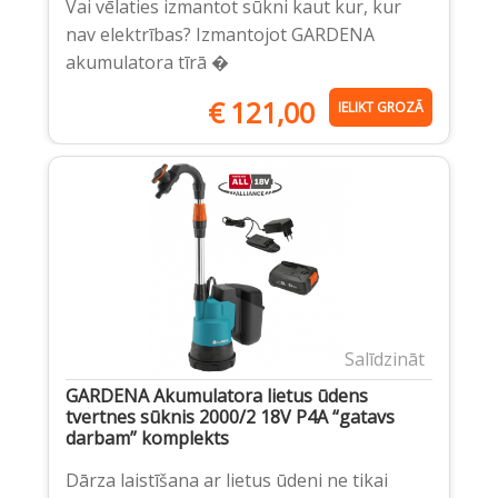
Vai vēlaties izmantot sūkni kaut kur, kur
nav elektrības? Izmantojot GARDENA
akumulatora tīrā �
€
121,00
IELIKT GROZĀ
Salīdzināt
GARDENA Akumulatora lietus ūdens
tvertnes sūknis 2000/2 18V P4A “gatavs
darbam” komplekts
Dārza laistīšana ar lietus ūdeni ne tikai