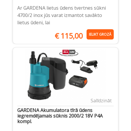
Ar GARDENA lietus ūdens tvertnes sūkni
4700/2 inox jūs varat izmantot savākto
lietus ūdeni, lai
€
115,00
IELIKT GROZĀ
Salīdzināt
GARDENA Akumulatora tīrā ūdens
iegremdējamais sūknis 2000/2 18V P4A
kompl.