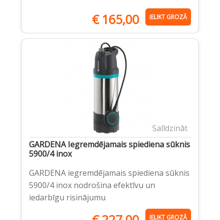
€
165,00
IELIKT GROZĀ
Salīdzināt
GARDENA Iegremdējamais spiediena sūknis
5900/4 inox
GARDENA iegremdējamais spiediena sūknis
5900/4 inox nodrošina efektīvu un
iedarbīgu risinājumu
€
227,00
IELIKT GROZĀ