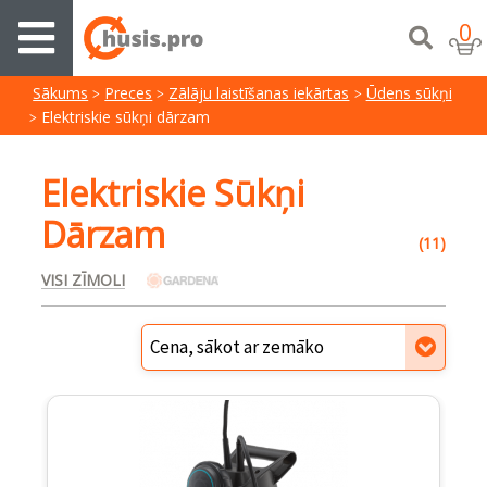
0
Sākums
Preces
Zālāju laistīšanas iekārtas
Ūdens sūkņi
Elektriskie sūkņi dārzam
Elektriskie Sūkņi
Dārzam
(11)
VISI ZĪMOLI