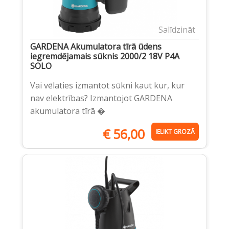
Salīdzināt
GARDENA Akumulatora tīrā ūdens
iegremdējamais sūknis 2000/2 18V P4A
SOLO
Vai vēlaties izmantot sūkni kaut kur, kur
nav elektrības? Izmantojot GARDENA
akumulatora tīrā �
€
56,00
IELIKT GROZĀ