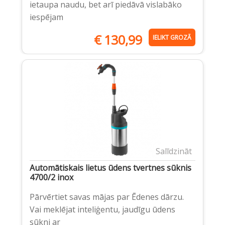
ietaupa naudu, bet arī piedāvā vislabāko
iespējam
€
130,99
IELIKT GROZĀ
Salīdzināt
Automātiskais lietus ūdens tvertnes sūknis
4700/2 inox
Pārvērtiet savas mājas par Ēdenes dārzu.
Vai meklējat inteliģentu, jaudīgu ūdens
sūkni ar