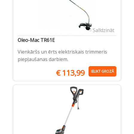
Salīdzināt
Oleo-Mac TR61E
Vienkāršs un ērts elektriskais trimmeris
piepļaušanas darbiem.
€
113,99
IELIKT GROZĀ