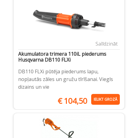
Salīdzināt
Akumulatora trimera 110iL piederums
Husqvarna DB110 FLXi
DB110 FLXi pūtēja piederums lapu,
nopļautās zāles un gružu tīrīšanai. Viegls
dizains un vie
€
104,50
IELIKT GROZĀ