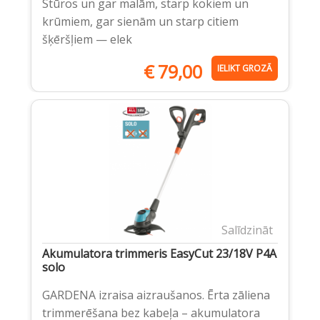
Stūros un gar malām, starp kokiem un
krūmiem, gar sienām un starp citiem
šķēršļiem — elek
€
79,00
IELIKT GROZĀ
Salīdzināt
Akumulatora trimmeris EasyCut 23/18V P4A
solo
GARDENA izraisa aizraušanos. Ērta zāliena
trimmerēšana bez kabeļa – akumulatora