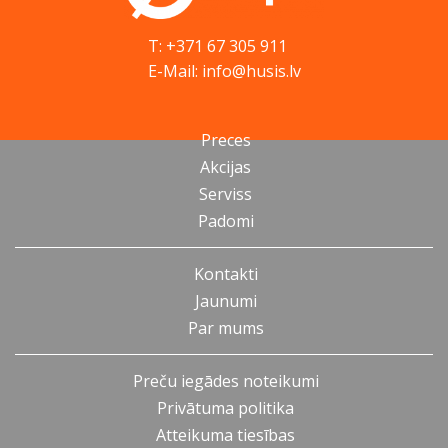
T: +371 67 305 911
E-Mail: info@husis.lv
Preces
Akcijas
Serviss
Padomi
Kontakti
Jaunumi
Par mums
Preču iegādes noteikumi
Privātuma politika
Atteikuma tiesības