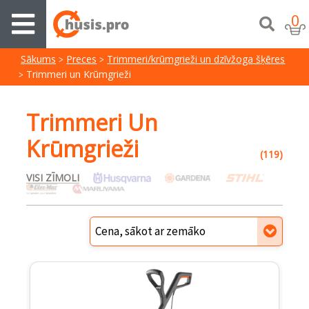
0
Sākums
Preces
Trimmeri/krūmgrieži un dzīvžoga šķēres
Trimmeri un Krūmgrieži
Trimmeri Un
Krūmgrieži
(119)
VISI ZĪMOLI