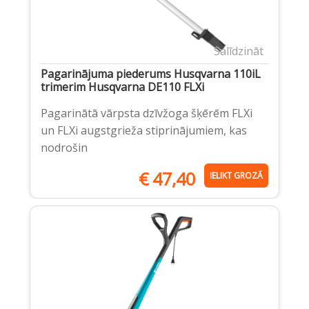
Salīdzināt
Pagarinājuma piederums Husqvarna 110iL
trimerim Husqvarna DE110 FLXi
Pagarinātā vārpsta dzīvžoga šķērēm FLXi
un FLXi augstgrieža stiprinājumiem, kas
nodrošin
€
47,40
IELIKT GROZĀ