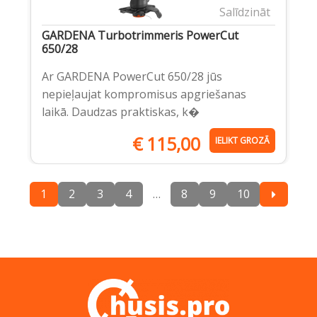
Salīdzināt
GARDENA Turbotrimmeris PowerCut
650/28
Ar GARDENA PowerCut 650/28 jūs
nepieļaujat kompromisus apgriešanas
laikā. Daudzas praktiskas, k�
€
115,00
IELIKT GROZĀ
1
2
3
4
…
8
9
10