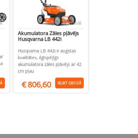
āt
Salīdzināt
Akumulatora Zāles pļāvējs
Husqvarna LB 442i
Husqvarna LB 442i ir augstas
ar
kvalitātes, ilgtspējīgs
ka
akumulatora zāles pļāvējs ar 42
cm pļau
€
806,60
ZĀ
IELIKT GROZĀ