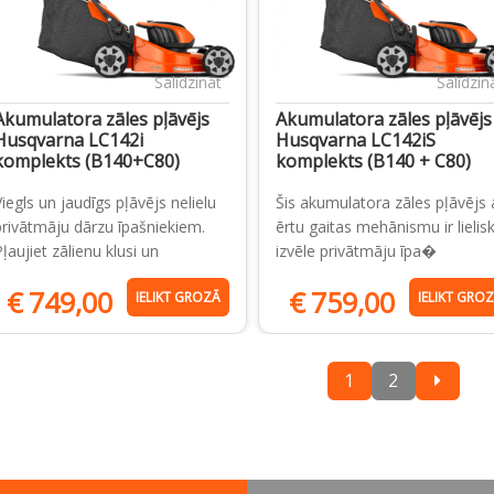
Salīdzināt
Salīdzin
Akumulatora zāles pļāvējs
Akumulatora zāles pļāvējs
Husqvarna LC142i
Husqvarna LC142iS
komplekts (B140+C80)
komplekts (B140 + C80)
Viegls un jaudīgs pļāvējs nelielu
Šis akumulatora zāles pļāvējs 
privātmāju dārzu īpašniekiem.
ērtu gaitas mehānismu ir lielis
ļaujiet zālienu klusi un
izvēle privātmāju īpa�
€
749,00
€
759,00
IELIKT GROZĀ
IELIKT GRO
1
2