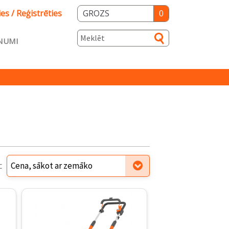
ies / Reģistrēties
GROZS
0
NUMI
s
ka
Salidzini.lv
c