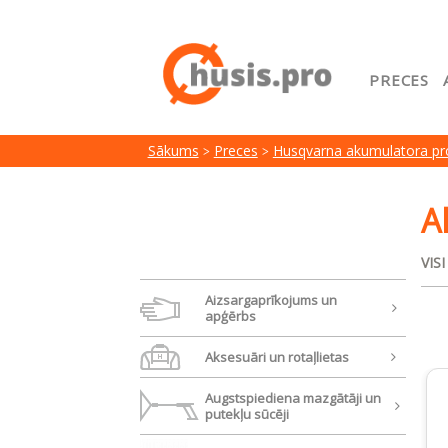
PRECES
Sākuml
Sākums
Preces
Husqvarna akumulatora pr
Google
Lojalit
A
Preču i
VIS
Serviss
Aizsargaprīkojums un
apģērbs
Aksesuāri un rotaļlietas
Augstspiediena mazgātāji un
putekļu sūcēji