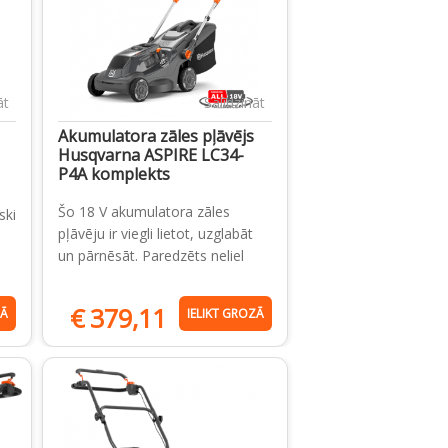
āt
Salīdzināt
Akumulatora zāles pļāvējs
Husqvarna ASPIRE LC34-
P4A komplekts
Šo 18 V akumulatora zāles
ski
pļāvēju ir viegli lietot, uzglabāt
un pārnēsāt. Paredzēts neliel
€
379,11
ZĀ
IELIKT GROZĀ