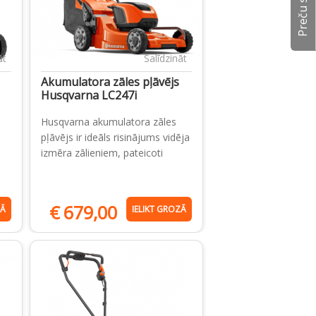
āt
Salīdzināt
Akumulatora zāles pļāvējs
Husqvarna LC247i
Husqvarna akumulatora zāles
pļāvējs ir ideāls risinājums vidēja
izmēra zālieniem, pateicoti
€
679,00
ZĀ
IELIKT GROZĀ