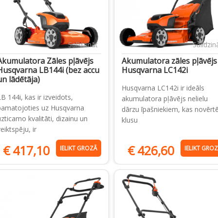
Salīdzināt
Salīdzin
Akumulatora Zāles pļāvējs
Akumulatora zāles pļāvējs
Husqvarna LB144i (bez accu
Husqvarna LC142i
un lādētāja)
Husqvarna LC142i ir ideāls
B 144i, kas ir izveidots,
akumulatora pļāvējs nelielu
pamatojoties uz Husqvarna
dārzu īpašniekiem, kas novērt
uzticamo kvalitāti, dizainu un
klusu
eiktspēju, ir
€
417,10
€
426,60
IELIKT GROZĀ
IELIKT GRO