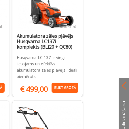
āt
Salīdzināt
Akumulatora zāles pļāvējs
Husqvarna LC137i
komplekts (BLi20 + QC80)
Husqvarna LC 137i ir viegli
lietojams un efektīvs
ē
akumulatora zāles pļāvējs, ideāli
piemērots
€
499,00
ZĀ
IELIKT GROZĀ
Preču salīdzināšana