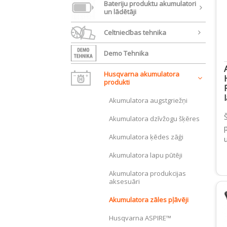
Bateriju produktu akumulatori
un lādētāji
Celtniecības tehnika
Demo Tehnika
Husqvarna akumulatora
produkti
Akumulatora augstgriežņi
Akumulatora dzīvžogu šķēres
p
Akumulatora ķēdes zāģi
Akumulatora lapu pūtēji
Akumulatora produkcijas
aksesuāri
Akumulatora zāles pļāvēji
Husqvarna ASPIRE™