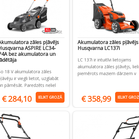
Salīdzināt
Salīdzin
Akumulatora zāles pļāvējs
Akumulatora zāles pļāvējs
Husqvarna ASPIRE LC34-
Husqvarna LC137i
P4A bez akumulatora un
lādētāja
LC 137i ir intuitīvi lietojams
akumulatora zāles pļāvējs, lieli
Šo 18 V akumulatora zāles
piemērots maziem dārziem v
ļāvēju ir viegli lietot, uzglabāt
un pārnēsāt. Paredzēts neliel
€
284,10
€
358,99
IELIKT GROZĀ
IELIKT GRO