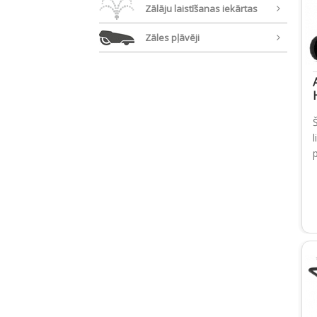
Zālāju laistīšanas iekārtas
Zāles pļāvēji
Š