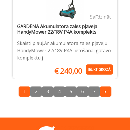
Salīdzināt
GARDENA Akumulatora zāles pļāvēja
HandyMower 22/18V P4A komplekts
Skaisti pļauj.Ar akumulatora zāles pļāvēju
HandyMower 22/18V P4A lietošanai gatavo
komplektu j
€
240,00
IELIKT GROZĀ
1
2
3
4
5
6
7