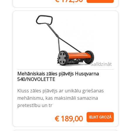
Salīdzināt
Mehāniskais zāles pļāvējs Husqvarna
540/NOVOLETTE
Kluss zāles pļāvējs ar unikālu griešanas
mehānismu, kas maksimāli samazina
pretestību un tr
€
189,00
IELIKT GROZĀ