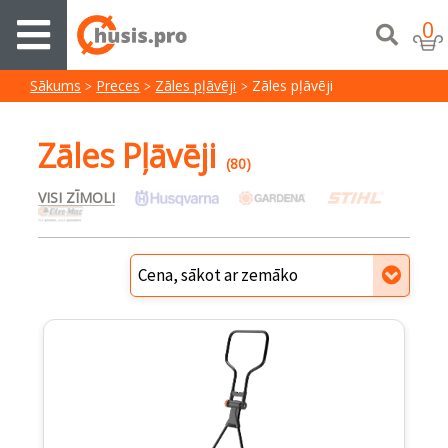
0
Sākums
Preces
Zāles pļāvēji
Zāles pļāvēji
Zāles Pļāvēji
(80)
VISI ZĪMOLI