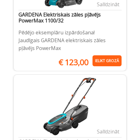
Salīdzināt
GARDENA Elektriskais zāles pļāvējs
PowerMax 1100/32
Pēdējo eksemplāru izpārdošana!
Jaudīgais GARDENA elektriskais zāles
pļāvējs PowerMax
€
123,00
IELIKT GROZĀ
Salīdzināt