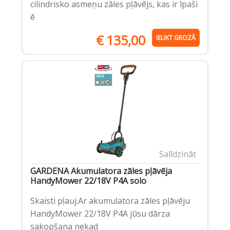
cilindrisko asmeņu zāles pļāvējs, kas ir īpaši
ē
€
135,00
IELIKT GROZĀ
Salīdzināt
GARDENA Akumulatora zāles pļāvēja
HandyMower 22/18V P4A solo
Skaisti pļauj.Ar akumulatora zāles pļāvēju
HandyMower 22/18V P4A jūsu dārza
sakopšana nekad