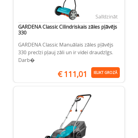
Salīdzināt
GARDENA Classic Cilindriskais zāles pļāvējs
330
GARDENA Classic Manuālais zāles pļāvējs
330 precīzi pļauj zāli un ir videi draudzīgs.
Darb�
€
111,01
IELIKT GROZĀ