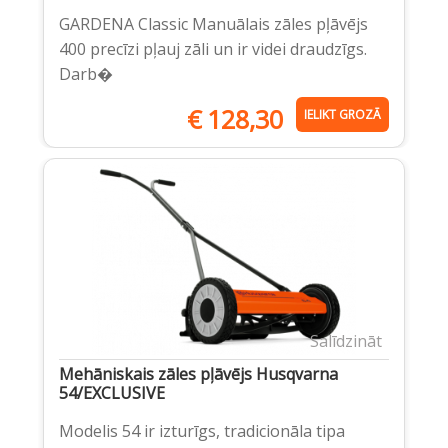
GARDENA Classic Manuālais zāles pļāvējs
400 precīzi pļauj zāli un ir videi draudzīgs.
Darb�
€
128,30
IELIKT GROZĀ
Salīdzināt
Mehāniskais zāles pļāvējs Husqvarna
54/EXCLUSIVE
Modelis 54 ir izturīgs, tradicionāla tipa