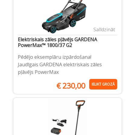
Salīdzināt
Elektriskais zāles pļāvējs GARDENA
PowerMax™ 1800/37 G2
Pēdējo eksemplāru izpārdošana!
Jaudīgais GARDENA elektriskais zāles
pļāvējs PowerMax
€
230,00
IELIKT GROZĀ