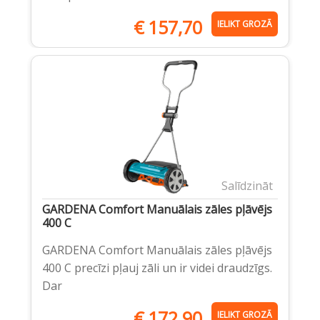
€
157,70
IELIKT GROZĀ
Salīdzināt
GARDENA Comfort Manuālais zāles pļāvējs
400 C
GARDENA Comfort Manuālais zāles pļāvējs
400 C precīzi pļauj zāli un ir videi draudzīgs.
Dar
€
172,90
IELIKT GROZĀ