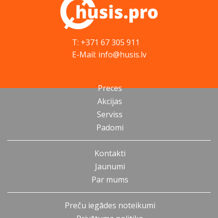
T: +371 67 305 911
E-Mail: info@husis.lv
Preces
Akcijas
Serviss
Padomi
Kontakti
Jaunumi
Par mums
Preču iegādes noteikumi