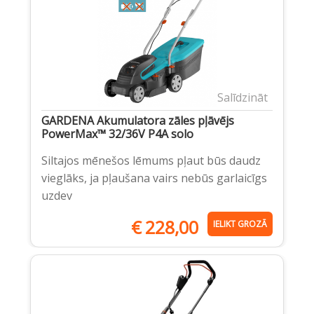
Salīdzināt
GARDENA Akumulatora zāles pļāvējs
PowerMax™ 32/36V P4A solo
Siltajos mēnešos lēmums pļaut būs daudz
vieglāks, ja pļaušana vairs nebūs garlaicīgs
uzdev
€
228,00
IELIKT GROZĀ