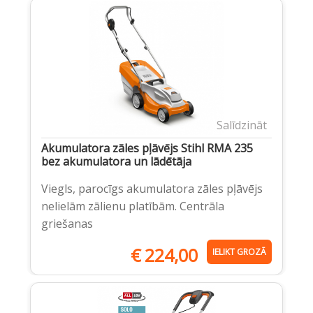
Salīdzināt
Akumulatora zāles pļāvējs Stihl RMA 235
bez akumulatora un lādētāja
Viegls, parocīgs akumulatora zāles pļāvējs
nelielām zālienu platībām. Centrāla
griešanas
€
224,00
IELIKT GROZĀ