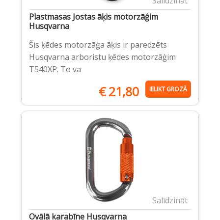
Salīdzināt
Plastmasas Jostas āķis motorzāģim
Husqvarna
Šis ķēdes motorzāģa āķis ir paredzēts
Husqvarna arboristu ķēdes motorzāģim
T540XP. To va
€
21,80
IELIKT GROZĀ
Salīdzināt
Ovālā karabīne Husqvarna