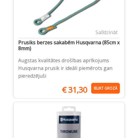
Salīdzināt
Prusiks berzes sakabēm Husqvarna (85cm x
8mm)
Augstas kvalitātes drošības aprīkojums
Husqvarna prusik ir ideāli piemērots gan
pieredzējuši
€
31,30
IELIKT GROZĀ