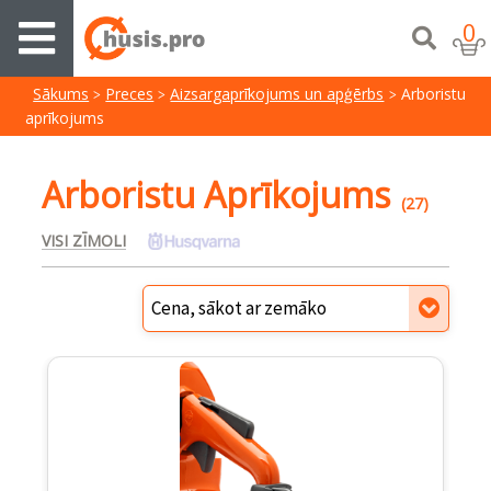
0
Sākums
Preces
Aizsargaprīkojums un apģērbs
Arboristu
aprīkojums
Arboristu Aprīkojums
(27)
VISI ZĪMOLI