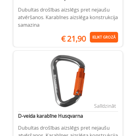
Dubultas drošības aizslēgs pret nejaušu
atvēršanos. Karabīnes aizslēga konstrukcija
samazina
€
21,90
IELIKT GROZĀ
Salīdzināt
D-veida karabīne Husqvarna
Dubultas drošības aizslēgs pret nejaušu
atvēršanos. Karabīnes aizslēga konstrukcija