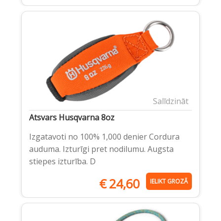
Salīdzināt
Atsvars Husqvarna 8oz
Izgatavoti no 100% 1,000 denier Cordura
auduma. Izturīgi pret nodilumu. Augsta
stiepes izturība. D
€
24,60
IELIKT GROZĀ