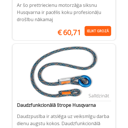
Ar šo prettriecienu motorzāģa siksnu
Husqvarna ir pacēlis koku profesionāļu
drošību nākamaj
€
60,71
IELIKT GROZĀ
Salīdzināt
Daudzfunkcionālā štrope Husqvarna
Daudzpusība ir atslēga uz veiksmīgu darba
dienu augstu kokos. Daudzfunkcionālā