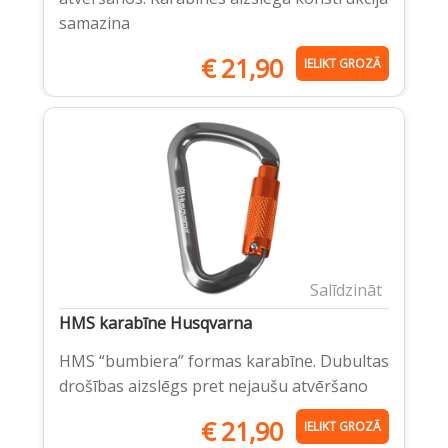
samazina
€
21,90
IELIKT GROZĀ
Salīdzināt
HMS karabīne Husqvarna
HMS “bumbiera” formas karabīne. Dubultas
drošības aizslēgs pret nejaušu atvēršano
€
21,90
IELIKT GROZĀ