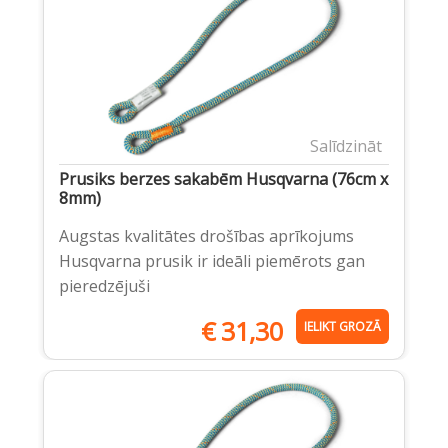
Salīdzināt
Prusiks berzes sakabēm Husqvarna (76cm x
8mm)
Augstas kvalitātes drošības aprīkojums
Husqvarna prusik ir ideāli piemērots gan
pieredzējuši
€
31,30
IELIKT GROZĀ