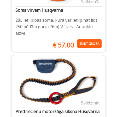
Salīdzināt
Soma virvēm Husqvarna
28L ietilpības soma, kura var ietilpināt līdz
250 pēdām garu (76m) ½” virvi. Ar auklu
aizvel
€
57,00
IELIKT GROZĀ
Salīdzināt
Prettriecienu motorzāģa siksna Husqvarna