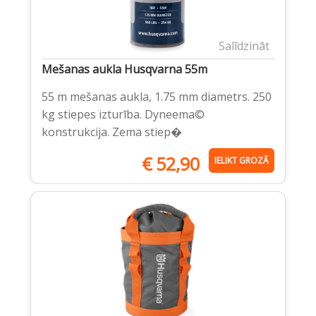
Salīdzināt
Mešanas aukla Husqvarna 55m
55 m mešanas aukla, 1.75 mm diametrs. 250
kg stiepes izturība. Dyneema©
konstrukcija. Zema stiep�
€
52,90
IELIKT GROZĀ