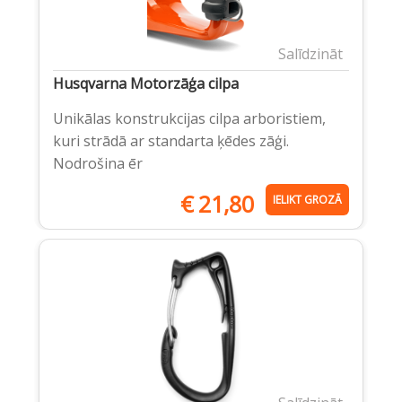
Salīdzināt
Husqvarna Motorzāģa cilpa
Unikālas konstrukcijas cilpa arboristiem,
kuri strādā ar standarta ķēdes zāģi.
Nodrošina ēr
€
21,80
IELIKT GROZĀ