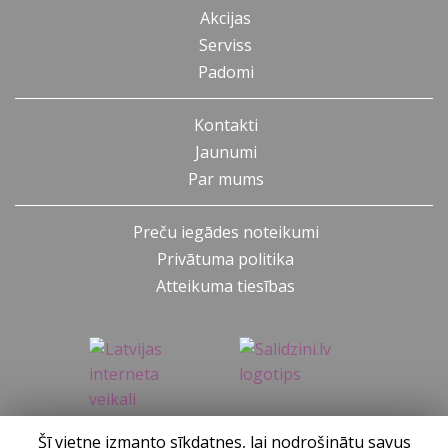
Akcijas
Serviss
Padomi
Kontakti
Jaunumi
Par mums
Preču iegādes noteikumi
Privātuma politika
Atteikuma tiesības
Šī vietne izmanto sīkdatnes, lai nodrošinātu savus
SIA KONGS @ 2019