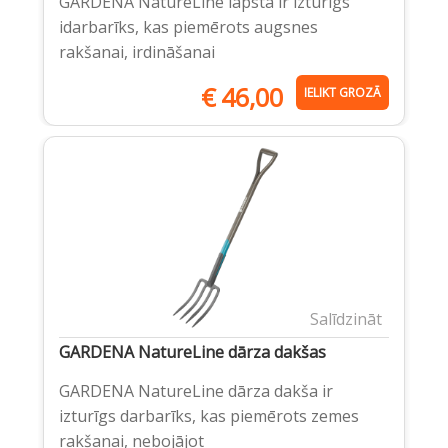
GARDENA NatureLine lāpsta ir izturīgs
idarbarīks, kas piemērots augsnes
rakšanai, irdināšanai
€
46,00
IELIKT GROZĀ
Salīdzināt
GARDENA NatureLine dārza dakšas
GARDENA NatureLine dārza dakša ir
izturīgs darbarīks, kas piemērots zemes
rakšanai, nebojājot