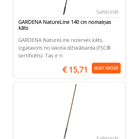
Salīdzināt
GARDENA NatureLine 140 cm nomaiņas
kāts
GARDENA NatureLine rezerves kāts,
izgatavots no lakota dižskābarda (FSC®
sertificēts). Tas ir n
€
15,71
IELIKT GROZĀ
Salīdzināt