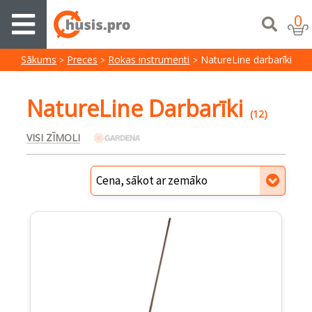
0
Sākums
Preces
Rokas instrumenti
NatureLine darbarīki
NatureLine Darbarīki
(12)
VISI ZĪMOLI