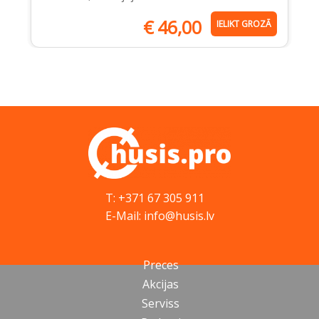
€
46,00
IELIKT GROZĀ
T: +371 67 305 911
E-Mail: info@husis.lv
Preces
Akcijas
Serviss