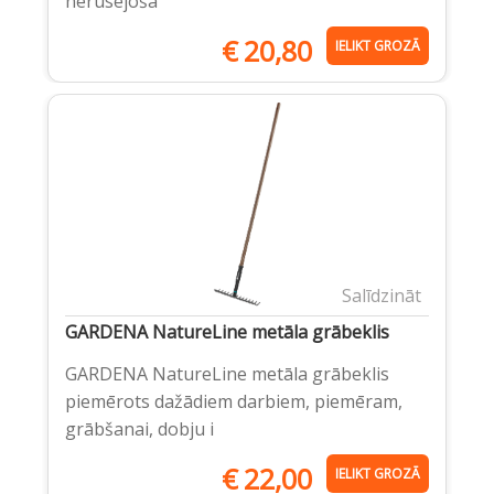
nerūsējošā
€
20,80
IELIKT GROZĀ
Salīdzināt
GARDENA NatureLine metāla grābeklis
GARDENA NatureLine metāla grābeklis
piemērots dažādiem darbiem, piemēram,
grābšanai, dobju i
€
22,00
IELIKT GROZĀ