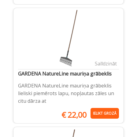
Salīdzināt
GARDENA NatureLine mauriņa grābeklis
GARDENA NatureLine mauriņa grābeklis
lieliski piemērots lapu, nopļautas zāles un
citu dārza at
€
22,00
IELIKT GROZĀ