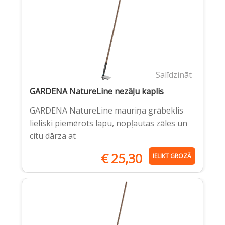
Salīdzināt
GARDENA NatureLine nezāļu kaplis
GARDENA NatureLine mauriņa grābeklis
lieliski piemērots lapu, nopļautas zāles un
citu dārza at
€
25,30
IELIKT GROZĀ