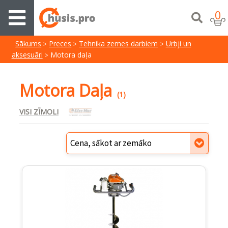
0
Sākums
Preces
Tehnika zemes darbiem
Urbji un
aksesuāri
Motora daļa
Motora Daļa
(1)
VISI ZĪMOLI