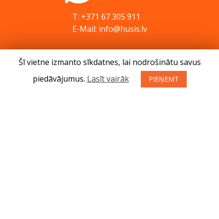
T: +371 67 305 911
E-Mail: info@husis.lv
Šī vietne izmanto sīkdatnes, lai nodrošinātu savus
Preces
Akcijas
piedāvājumus.
Lasīt vairāk
PIEŅEMT
Serviss
Padomi
Kontakti
Jaunumi
Par mums
Preču iegādes noteikumi
Privātuma politika
Atteikuma tiesības