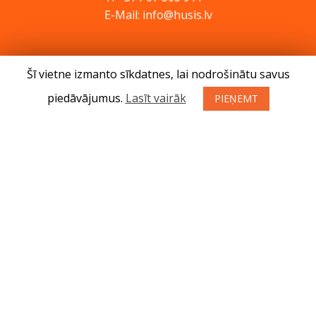
E-Mail: info@husis.lv
Preces
Šī vietne izmanto sīkdatnes, lai nodrošinātu savus
Akcijas
piedāvājumus.
Lasīt vairāk
PIEŅEMT
Serviss
Padomi
Kontakti
Jaunumi
Par mums
Preču iegādes noteikumi
Privātuma politika
Atteikuma tiesības