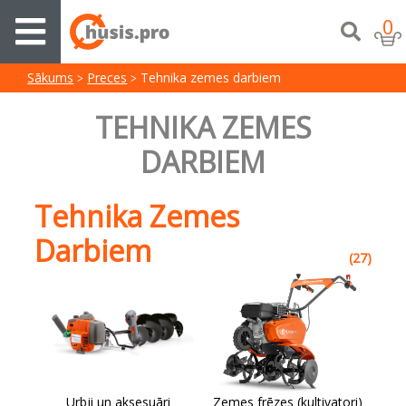
0
Sākums
Preces
Tehnika zemes darbiem
TEHNIKA ZEMES
DARBIEM
Tehnika Zemes
Darbiem
(27)
Urbji un aksesuāri
Zemes frēzes (kultivatori)