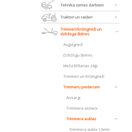
Tehnika zemes darbiem
Traktori un raideri
Trimmeri/krūmgrieži un
dzīvžoga šķēres
Augstgrieži
Dzīvžogu šķēres
Meža tīrīšanas zāģi
Trimmeri un Krūmgrieži
Trimmeru piederumi
Aizsargi
Trimmera asmeņi
Trimmera auklas
Trimmera aukla 1.6mm