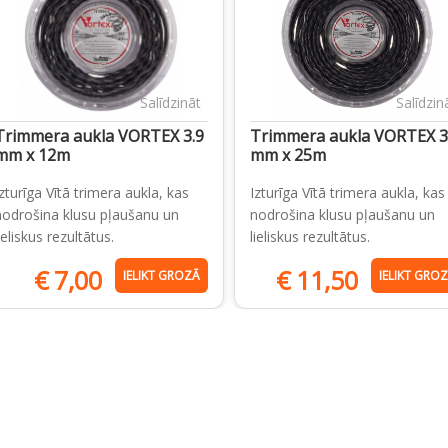
Salīdzināt
Salīdzin
Trimmera aukla VORTEX 3.9
Trimmera aukla VORTEX 3
mm x 12m
mm x 25m
Izturīga Vītā trimera aukla, kas
Izturīga Vītā trimera aukla, kas
nodrošina klusu pļaušanu un
nodrošina klusu pļaušanu un
ieliskus rezultātus.
lieliskus rezultātus.
€
7,00
€
11,50
IELIKT GROZĀ
IELIKT GRO