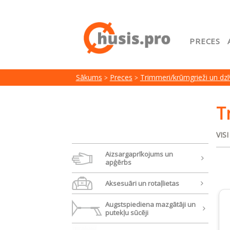
PRECES
Sākuml
Sākums
Preces
Trimmeri/krūmgrieži un dz
Google
Lojalit
T
Preču i
VIS
Serviss
Aizsargaprīkojums un
apģērbs
Aksesuāri un rotaļlietas
Augstspiediena mazgātāji un
putekļu sūcēji