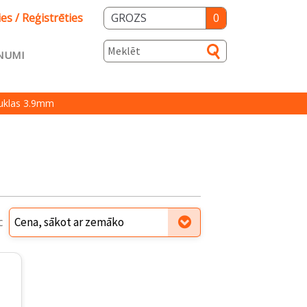
ies / Reģistrēties
GROZS
0
NUMI
s
uklas 3.9mm
ka
Salidzini.lv
c