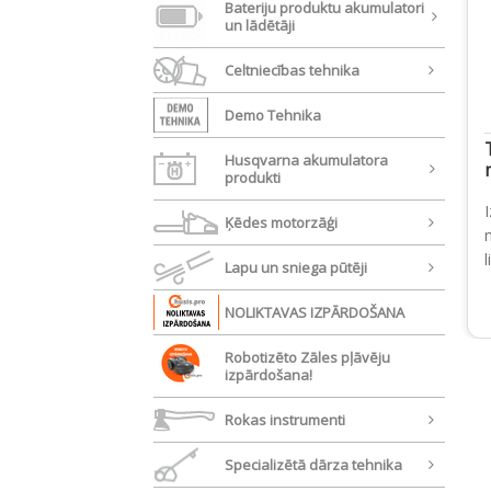
Bateriju produktu akumulatori
un lādētāji
Celtniecības tehnika
Demo Tehnika
Husqvarna akumulatora
produkti
Ķēdes motorzāģi
l
Lapu un sniega pūtēji
NOLIKTAVAS IZPĀRDOŠANA
Robotizēto Zāles pļāvēju
izpārdošana!
Rokas instrumenti
Specializētā dārza tehnika