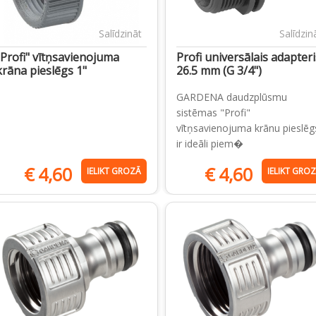
Salīdzināt
Salīdzin
"Profi" vītņsavienojuma
Profi universālais adapteri
krāna pieslēgs 1"
26.5 mm (G 3/4")
GARDENA daudzplūsmu
sistēmas "Profi"
vītņsavienojuma krānu pieslēg
ir ideāli piem�
€
4,60
€
4,60
IELIKT GROZĀ
IELIKT GRO