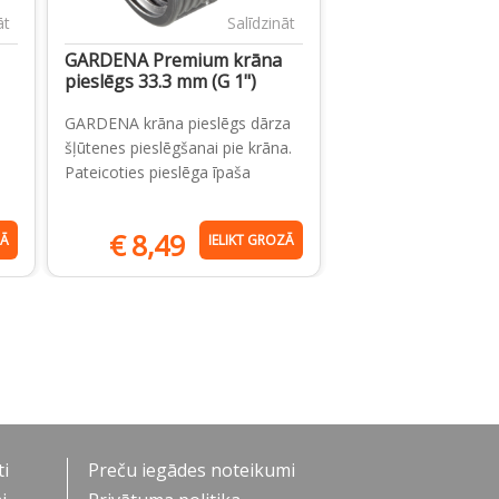
āt
Salīdzināt
GARDENA Premium krāna
pieslēgs 33.3 mm (G 1")
GARDENA krāna pieslēgs dārza
šļūtenes pieslēgšanai pie krāna.
Pateicoties pieslēga īpaša
€
8,49
ZĀ
IELIKT GROZĀ
i
Preču iegādes noteikumi