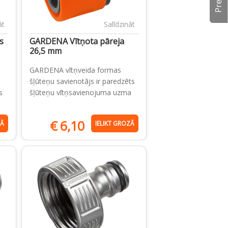
āt
Salīdzināt
s
GARDENA Vītņota pāreja
26,5 mm
GARDENA vītņveida formas
šļūteņu savienotājs ir paredzēts
s
šļūteņu vītņsavienojuma uzma
€
6,10
ZĀ
IELIKT GROZĀ