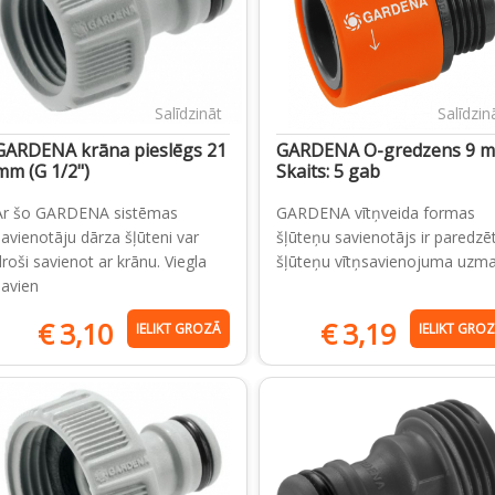
Salīdzināt
Salīdzin
GARDENA krāna pieslēgs 21
GARDENA O-gredzens 9 
mm (G 1/2")
Skaits: 5 gab
Ar šo GARDENA sistēmas
GARDENA vītņveida formas
savienotāju dārza šļūteni var
šļūteņu savienotājs ir paredzē
droši savienot ar krānu. Viegla
šļūteņu vītņsavienojuma uzm
savien
€
3,10
€
3,19
IELIKT GROZĀ
IELIKT GRO