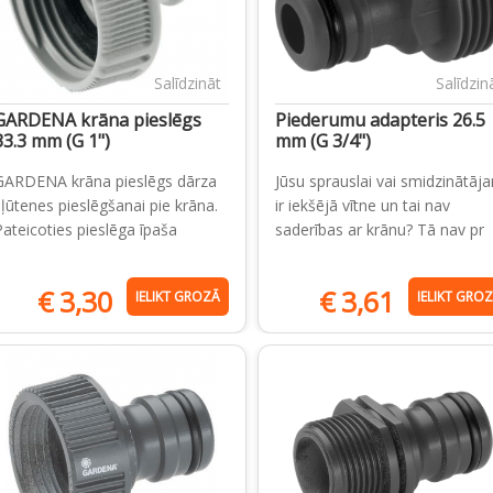
Salīdzināt
Salīdzin
GARDENA krāna pieslēgs
Piederumu adapteris 26.5
33.3 mm (G 1")
mm (G 3/4")
GARDENA krāna pieslēgs dārza
Jūsu sprauslai vai smidzinātāj
šļūtenes pieslēgšanai pie krāna.
ir iekšējā vītne un tai nav
Pateicoties pieslēga īpaša
saderības ar krānu? Tā nav pr
€
3,30
€
3,61
IELIKT GROZĀ
IELIKT GRO