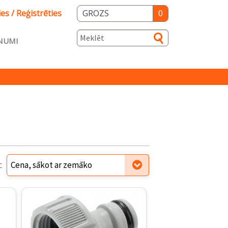
ies / Reģistrēties
GROZS
0
NUMI
s
ka
Salidzini.lv
c