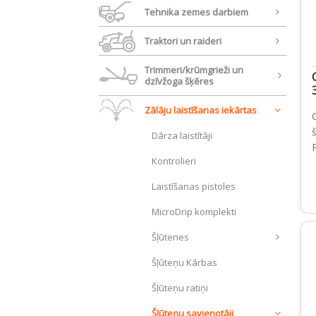
Tehnika zemes darbiem
Traktori un raideri
Trimmeri/krūmgrieži un
dzīvžoga šķēres
Zālāju laistīšanas iekārtas
Dārza laistītāji
Kontrolieri
Laistīšanas pistoles
MicroDrip komplekti
Šļūtenes
Šļūteņu Kārbas
Šļūteņu ratiņi
Šļūteņu savienotāji