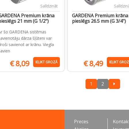
Salīdzināt
Salīdzin
GARDENA Premium krāna
GARDENA Premium krāna
pieslēgs 21 mm (G 1/2")
pieslēgs 26.5 mm (G 3/4")
Ar šo GARDENA sistēmas
savienotāju dārza šļūteni var
droši savienot ar krānu. Viegla
savien
€
8,09
€
8,49
IELIKT GROZĀ
IELIKT GRO
1
2
Preces
Kontakt