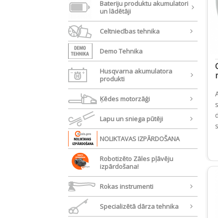
Bateriju produktu akumulatori
un lādētāji
Celtniecības tehnika
Demo Tehnika
Husqvarna akumulatora
produkti
Ķēdes motorzāģi
Lapu un sniega pūtēji
NOLIKTAVAS IZPĀRDOŠANA
Robotizēto Zāles pļāvēju
izpārdošana!
Rokas instrumenti
Specializētā dārza tehnika