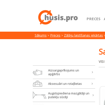
PRECES
Sākuml
Sākums
Preces
Zālāju laistīšanas iekārtas
Google
Lojalit
S
Preču i
VIS
Serviss
Aizsargaprīkojums un
apģērbs
Aksesuāri un rotaļlietas
Augstspiediena mazgātāji un
putekļu sūcēji