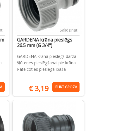
āt
Salīdzināt
mm
GARDENA krāna pieslēgs
26.5 mm (G 3/4")
GARDENA krāna pieslēgs dārza
ts
šļūtenes pieslēgšanai pie krāna.
a
Pateicoties pieslēga īpaša
€
3,19
ZĀ
IELIKT GROZĀ