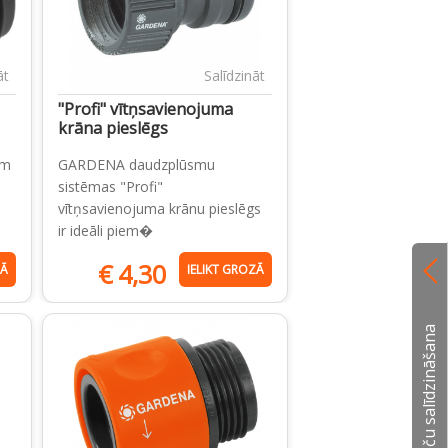
āt
Salīdzināt
"Profi" vītņsavienojuma
krāna pieslēgs
am
GARDENA daudzplūsmu
sistēmas "Profi"
vītņsavienojuma krānu pieslēgs
ir ideāli piem�
€
4,30
ZĀ
IELIKT GROZĀ
Preču salīdzināšana